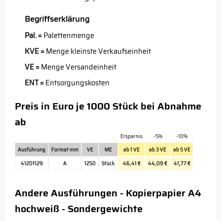
Begriffserklärung
Pal. =
Palettenmenge
KVE =
Menge kleinste Verkaufseinheit
VE =
Menge Versandeinheit
ENT =
Entsorgungskosten
Preis in Euro je 1000 Stück bei Abnahme
ab
Ersparnis
-5%
-10%
Ausführung
Format mm
VE
ME
ab 1 VE
ab 3 VE
ab 5 VE
41201129
A
1250
Stück
46,41 €
44,09 €
41,77 €
Andere Ausführungen - Kopierpapier A4
hochweiß - Sondergewichte