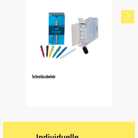
Schreibzubehör
Item
1
of
5
Individuelle