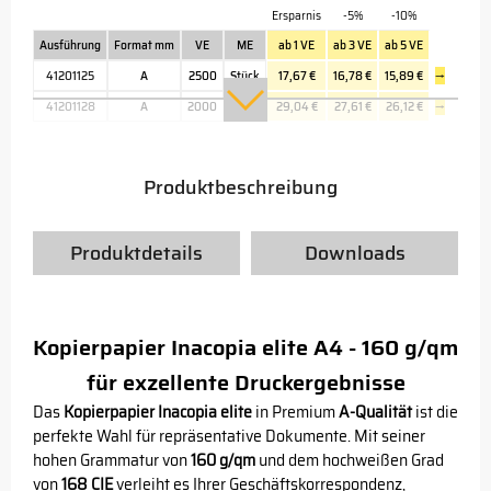
Ersparnis
-5%
-10%
Ausführung
Format mm
VE
ME
ab 1 VE
ab 3 VE
ab 5 VE
41201125
A
2500
Stück
17,67 €
16,78 €
15,89 €
→
41201128
A
2000
Stück
29,04 €
27,61 €
26,12 €
→
Produktbeschreibung
Produktdetails
Downloads
Kopierpapier Inacopia elite A4 - 160 g/qm
für exzellente Druckergebnisse
Das
Kopierpapier Inacopia elite
in Premium
A-Qualität
ist die
perfekte Wahl für repräsentative Dokumente. Mit seiner
hohen Grammatur von
160 g/qm
und dem hochweißen Grad
von
168 CIE
verleiht es Ihrer Geschäftskorrespondenz,