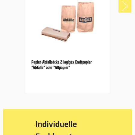
Papier-Abfallsäcke 2-lagiges Kraftpapier
"Abfälle" oder "Altpapier"
Item
1
of
5
Individuelle