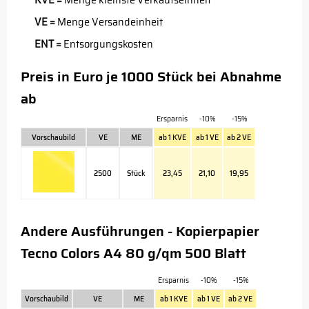
KVE =
Menge kleinste Verkaufseinheit
VE =
Menge Versandeinheit
ENT =
Entsorgungskosten
Preis in Euro je 1000 Stück bei Abnahme
ab
Ersparnis
-10%
-15%
Vorschaubild
VE
ME
ab 1 KVE
ab 1 VE
ab 2 VE
2500
Stück
23,45
21,10
19,95
Andere Ausführungen - Kopierpapier
Tecno Colors A4 80 g/qm 500 Blatt
Ersparnis
-10%
-15%
Vorschaubild
VE
ME
ab 1 KVE
ab 1 VE
ab 2 VE