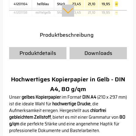
41201164
hellblau
Stück
23,45
21,10
19,95
→
41201158
mittelgelb
Stück
23,45
21,10
19,95
→
Produktbeschreibung
Produktdetails
Downloads
Hochwertiges Kopierpapier in Gelb - DIN
A4, 80 g/qm
Unser
gelbes Kopierpapier
im Format
DIN A4
(210 x 297 mm)
ist die ideale Wahl für
hochwertige Drucke
, die
Aufmerksamkeit erregen. Hergestellt aus
chlorfrei
gebleichtem Zellstoff
, bietet es mit einer Grammatur von
80
g/qm
die perfekte Stärke und eine angenehme Haptik für
professionelle Dokumente und Bastelarbeiten.