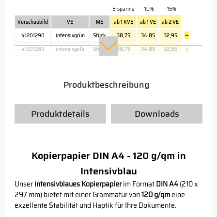
Ersparnis
-10%
-15%
Vorschaubild
VE
ME
ab 1 KVE
ab 1 VE
ab 2 VE
41201290
intensivgrün
Stück
38,75
34,85
32,95
→
41201289
intensivgelb
Stück
38,75
34,85
32,95
→
Produktbeschreibung
Produktdetails
Downloads
Kopierpapier DIN A4 - 120 g/qm in
Intensivblau
Unser
intensivblaues Kopierpapier
im Format
DIN A4
(210 x
297 mm) bietet mit einer Grammatur von
120 g/qm
eine
exzellente Stabilität und Haptik für Ihre Dokumente.