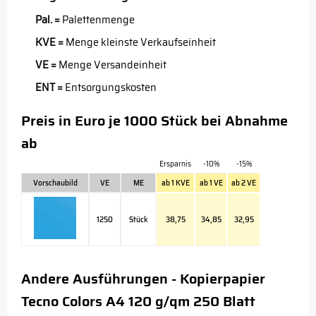
Pal. =
Palettenmenge
KVE =
Menge kleinste Verkaufseinheit
VE =
Menge Versandeinheit
ENT =
Entsorgungskosten
Preis in Euro je 1000 Stück bei Abnahme
ab
Ersparnis
-10%
-15%
Vorschaubild
VE
ME
ab 1 KVE
ab 1 VE
ab 2 VE
1250
Stück
38,75
34,85
32,95
Andere Ausführungen - Kopierpapier
Tecno Colors A4 120 g/qm 250 Blatt