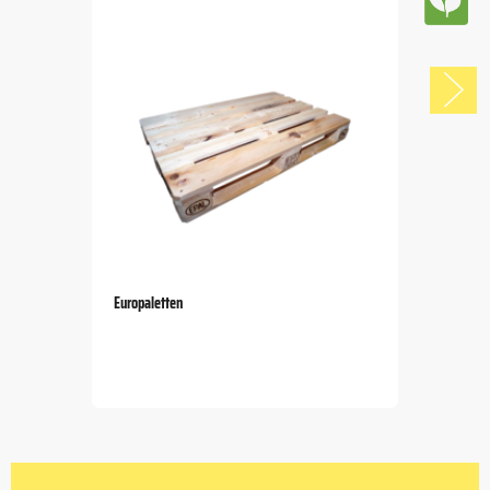
Europaletten
Item
1
of
5