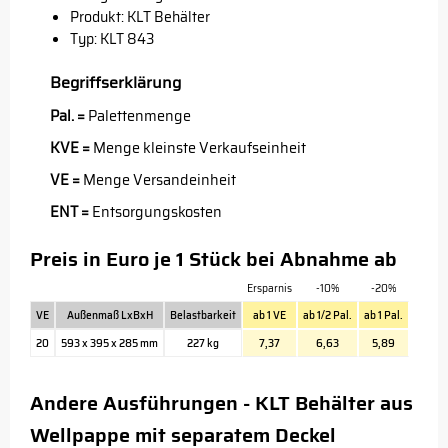
Produkt: KLT Behälter
Typ: KLT 843
Begriffserklärung
Pal. =
Palettenmenge
KVE =
Menge kleinste Verkaufseinheit
VE =
Menge Versandeinheit
ENT =
Entsorgungskosten
Preis in Euro je 1 Stück bei Abnahme ab
Ersparnis
-10%
-20%
VE
Außenmaß LxBxH
Belastbarkeit
ab 1 VE
ab 1/2 Pal.
ab 1 Pal.
20
593 x 395 x 285 mm
227 kg
7,37
6,63
5,89
Andere Ausführungen - KLT Behälter aus
Wellpappe mit separatem Deckel