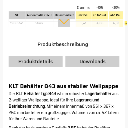
Ersparnis
-10%
-20%
VE
Außenmaß LxBxH
Belastbarkeit
ab 1 VE
ab 1/2 Pal.
ab 1 Pal.
19865141
Stück
205 kg
5,41
4,86
4,32
→
Produktbeschreibung
Produktdetails
Downloads
KLT Behälter 843 aus stabiler Wellpappe
Der
KLT Behälter Typ 843
ist ein robuster
Lagerbehälter
aus
2-welliger Wellpappe, ideal für Ihre
Lagerung und
Betriebseinrichtung
. Mit einem Innenmaß von 551 x 367 x
260 mm bietet er ein großzügiges Volumen von ca. 52 Litern
für Ihre Waren und Bauteile.