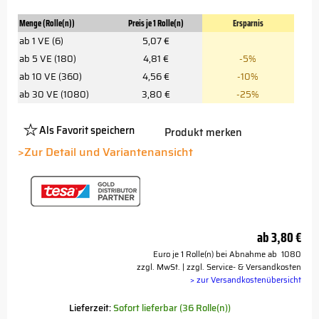
Menge (Rolle(n))
Preis je 1 Rolle(n)
Ersparnis
ab 1 VE (6)
5,07 €
ab 5 VE (180)
4,81 €
-5%
ab 10 VE (360)
4,56 €
-10%
ab 30 VE (1080)
3,80 €
-25%
Als Favorit speichern
Produkt merken
Platzhalter
Button
>Zur Detail und Variantenansicht
ab
3,80 €
Euro je 1 Rolle(n) bei Abnahme ab 1080
zzgl. MwSt. | zzgl. Service- & Versandkosten
> zur Versandkostenübersicht
Lieferzeit:
Sofort lieferbar (36 Rolle(n))