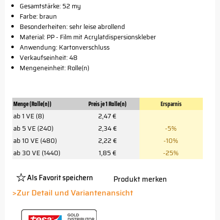
Gesamtstärke: 52 my
Farbe: braun
Besonderheiten: sehr leise abrollend
Material: PP - Film mit Acrylatdispersionskleber
Anwendung: Kartonverschluss
Verkaufseinheit: 48
Mengeneinheit: Rolle(n)
Menge (Rolle(n))
Preis je 1 Rolle(n)
Ersparnis
ab 1 VE (8)
2,47 €
ab 5 VE (240)
2,34 €
-5%
ab 10 VE (480)
2,22 €
-10%
ab 30 VE (1440)
1,85 €
-25%
Als Favorit speichern
Produkt merken
Platzhalter
Button
>Zur Detail und Variantenansicht