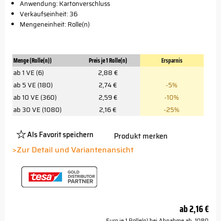
Anwendung: Kartonverschluss
Verkaufseinheit: 36
Mengeneinheit: Rolle(n)
Menge (Rolle(n))
Preis je 1 Rolle(n)
Ersparnis
ab 1 VE (6)
2,88 €
ab 5 VE (180)
2,74 €
-5%
ab 10 VE (360)
2,59 €
-10%
ab 30 VE (1080)
2,16 €
-25%
Als Favorit speichern
Produkt merken
Platzhalter
Button
>Zur Detail und Variantenansicht
ab
2,16 €
Euro je 1 Rolle(n) bei Abnahme ab 1080