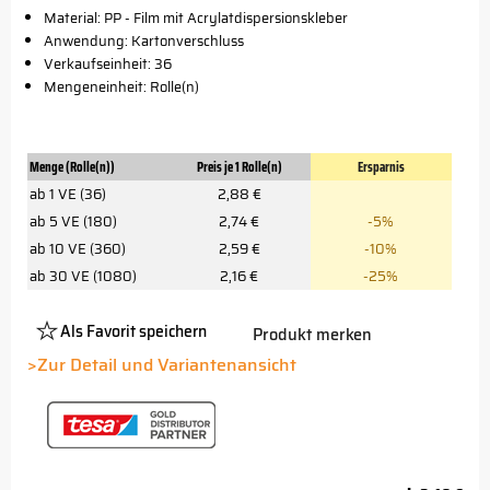
Material: PP - Film mit Acrylatdispersionskleber
Anwendung: Kartonverschluss
Verkaufseinheit: 36
Mengeneinheit: Rolle(n)
Menge (Rolle(n))
Preis je 1 Rolle(n)
Ersparnis
ab 1 VE (36)
2,88 €
ab 5 VE (180)
2,74 €
-5%
ab 10 VE (360)
2,59 €
-10%
ab 30 VE (1080)
2,16 €
-25%
Als Favorit speichern
Produkt merken
Platzhalter
Button
>Zur Detail und Variantenansicht