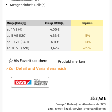
Mengeneinheit: Rolle(n)
Menge (Rolle(n))
Preis je 1 Rolle(n)
Ersparnis
ab 1 VE (4)
4,56 €
ab 5 VE (120)
4,33 €
-5%
ab 10 VE (240)
4,11 €
-10%
ab 30 VE (720)
3,42 €
-25%
Als Favorit speichern
Produkt merken
Platzhalter
Button
>Zur Detail und Variantenansicht
ab
3,42 €
Euro je 1 Rolle(n) bei Abnahme ab 720
zzgl. MwSt. | zzgl. Service- & Versandkosten