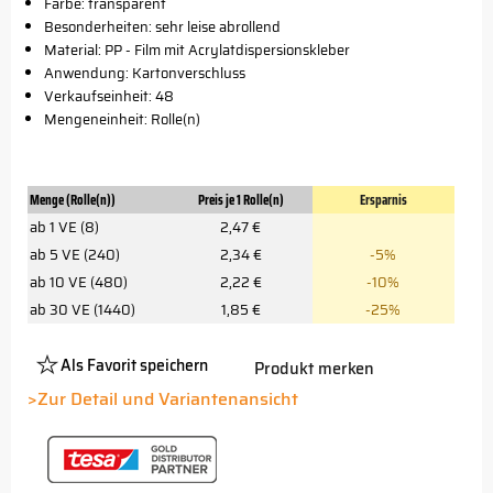
Farbe: transparent
Besonderheiten: sehr leise abrollend
Material: PP - Film mit Acrylatdispersionskleber
Anwendung: Kartonverschluss
Verkaufseinheit: 48
Mengeneinheit: Rolle(n)
Menge (Rolle(n))
Preis je 1 Rolle(n)
Ersparnis
ab 1 VE (8)
2,47 €
ab 5 VE (240)
2,34 €
-5%
ab 10 VE (480)
2,22 €
-10%
ab 30 VE (1440)
1,85 €
-25%
Als Favorit speichern
Produkt merken
Platzhalter
Button
>Zur Detail und Variantenansicht