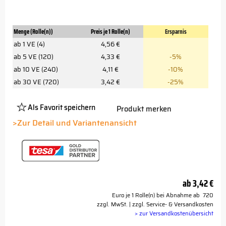
Menge (Rolle(n))
Preis je 1 Rolle(n)
Ersparnis
ab 1 VE (4)
4,56 €
ab 5 VE (120)
4,33 €
-5%
ab 10 VE (240)
4,11 €
-10%
ab 30 VE (720)
3,42 €
-25%
Als Favorit speichern
Produkt merken
Platzhalter
Button
>Zur Detail und Variantenansicht
ab
3,42 €
Euro je 1 Rolle(n) bei Abnahme ab 720
zzgl. MwSt. | zzgl. Service- & Versandkosten
> zur Versandkostenübersicht