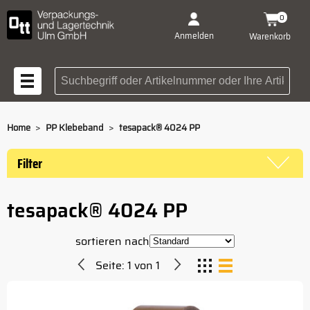
0
Anmelden
Warenkorb
Suchbegriff oder Artikelnummer
>
>
Home
PP Klebeband
tesapack® 4024 PP
Filter
tesapack® 4024 PP
sortieren nach
Seite:
1
von
1