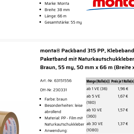
Marke: Monta
Breite: 38 mm
Länge: 66 m
Gesamtstärke: 55 my
monta® Packband 315 PP, Klebeband
Paketband mit Naturkautschukklebe
Braun, 55 my, 50 mm x 66 m (Breite 
Art.-Nr. 63151556
Menge (Rolle(n))
Preis je 1 Rolle(n
ab 1 VE (36)
1,96 €
Ott-Nr. 230331
ab 5 VE
1,67 €
Farbe: braun
(180)
Besonderheiten: leise
ab 10 VE
1,57 €
abrollend
(360)
Material: PP - Film mit
ab 30 VE
1,37 €
Naturkautschukkleber
(1080)
Anwendung: