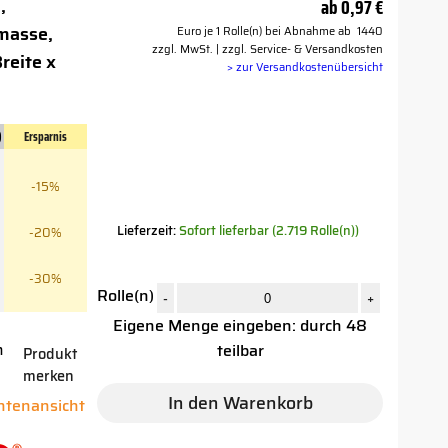
,
ab
0,97 €
masse,
Euro je 1 Rolle(n) bei Abnahme ab 1440
zzgl. MwSt. | zzgl. Service- & Versandkosten
reite x
> zur Versandkostenübersicht
)
Ersparnis
-15%
Lieferzeit:
Sofort lieferbar (2.719 Rolle(n))
-20%
-30%
Rolle(n)
-
+
Eigene Menge eingeben: durch 48
teilbar
n
Produkt
merken
In den Warenkorb
antenansicht