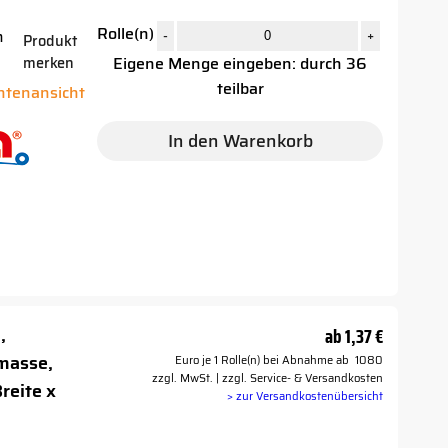
Rolle(n)
-
+
n
Produkt
Eigene Menge eingeben: durch 36
merken
teilbar
antenansicht
In den Warenkorb
,
ab
1,37 €
masse,
Euro je 1 Rolle(n) bei Abnahme ab 1080
zzgl. MwSt. | zzgl. Service- & Versandkosten
reite x
> zur Versandkostenübersicht