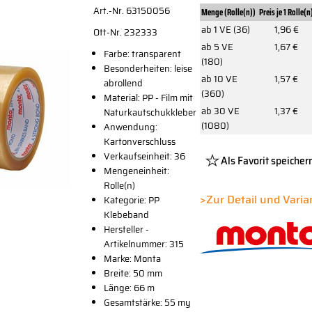
Art.-Nr. 63150056
Menge (Rolle(n))
Preis je 1 Rolle(n
ab 1 VE (36)
1,96 €
Ott-Nr. 232333
ab 5 VE
1,67 €
Farbe: transparent
(180)
Besonderheiten: leise
ab 10 VE
1,57 €
abrollend
(360)
Material: PP - Film mit
ab 30 VE
1,37 €
Naturkautschukkleber
(1080)
Anwendung:
Kartonverschluss
Verkaufseinheit: 36
Als Favorit speicher
Mengeneinheit:
Platzhalter
Rolle(n)
Button
>Zur Detail und Vari
Kategorie: PP
Klebeband
Hersteller -
Artikelnummer: 315
Marke: Monta
Breite: 50 mm
Länge: 66 m
Gesamtstärke: 55 my