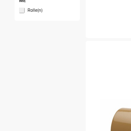
ME
Rolle(n)