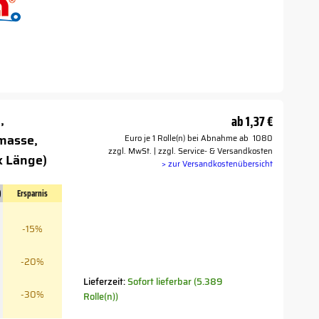
,
ab
1,37 €
masse,
Euro je 1 Rolle(n) bei Abnahme ab 1080
zzgl. MwSt. | zzgl. Service- & Versandkosten
x Länge)
> zur Versandkostenübersicht
)
Ersparnis
-15%
-20%
Lieferzeit:
Sofort lieferbar (5.389
-30%
Rolle(n))