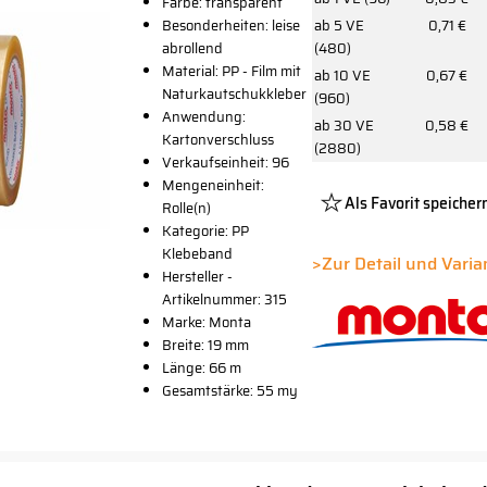
Farbe: transparent
Besonderheiten: leise
ab 5 VE
0,71 €
abrollend
(480)
Material: PP - Film mit
ab 10 VE
0,67 €
Naturkautschukkleber
(960)
Anwendung:
ab 30 VE
0,58 €
Kartonverschluss
(2880)
Verkaufseinheit: 96
Mengeneinheit:
Als Favorit speicher
Rolle(n)
Kategorie: PP
Platzhalter
Klebeband
Button
>Zur Detail und Vari
Hersteller -
Artikelnummer: 315
Marke: Monta
Breite: 19 mm
Länge: 66 m
Gesamtstärke: 55 my