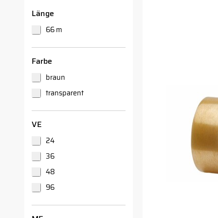
Länge
66 m
Farbe
braun
transparent
VE
24
36
48
96