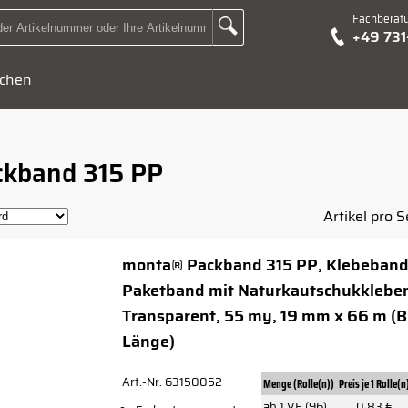
Fachberat
Zur Suche Landingpage
+49 73
Suchbegriff oder Artikelnummer hier eingeben:
chen
kband 315 PP
Artikel pro S
monta® Packband 315 PP, Klebeband
Paketband mit Naturkautschukklebe
Transparent, 55 my, 19 mm x 66 m (Br
Länge)
Art.-Nr. 63150052
Menge (Rolle(n))
Preis je 1 Rolle(n
ab 1 VE (96)
0,83 €