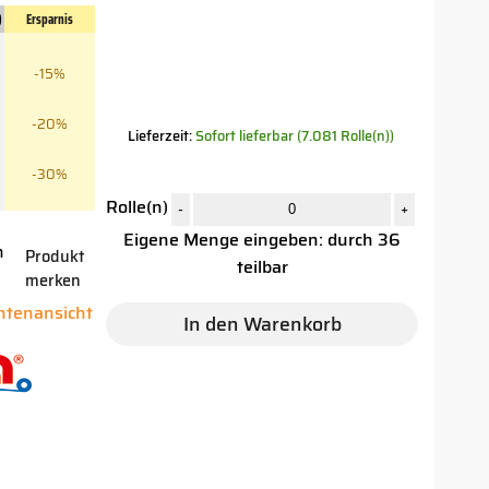
)
Ersparnis
-15%
-20%
Lieferzeit:
Sofort lieferbar (7.081 Rolle(n))
-30%
Rolle(n)
-
+
Eigene Menge eingeben: durch 36
n
Produkt
teilbar
merken
antenansicht
In den Warenkorb