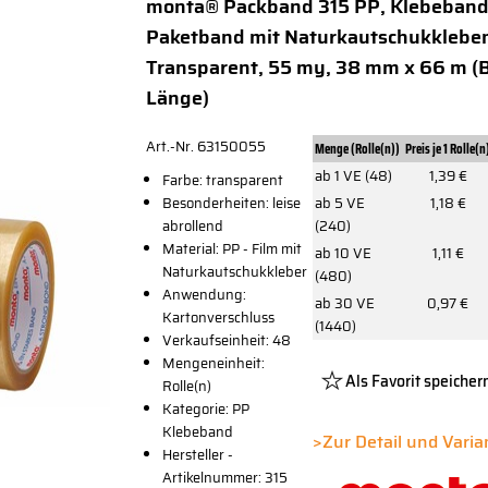
monta® Packband 315 PP, Klebeband
Paketband mit Naturkautschukklebe
Transparent, 55 my, 38 mm x 66 m (B
Länge)
Art.-Nr. 63150055
Menge (Rolle(n))
Preis je 1 Rolle(n
ab 1 VE (48)
1,39 €
Farbe: transparent
Besonderheiten: leise
ab 5 VE
1,18 €
abrollend
(240)
Material: PP - Film mit
ab 10 VE
1,11 €
Naturkautschukkleber
(480)
Anwendung:
ab 30 VE
0,97 €
Kartonverschluss
(1440)
Verkaufseinheit: 48
Mengeneinheit:
Als Favorit speicher
Rolle(n)
Kategorie: PP
Platzhalter
Klebeband
Button
>Zur Detail und Vari
Hersteller -
Artikelnummer: 315