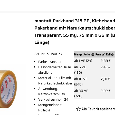
monta® Packband 315 PP, Klebeband
Paketband mit Naturkautschukklebe
Transparent, 55 my, 75 mm x 66 m (B
Länge)
Art.-Nr. 63150057
Menge (Rolle(n))
Preis je 1 Rolle(n
ab 1 VE (24)
2,89 €
Farbe: transparent
Besonderheiten: leise
ab 5 VE
2,45 €
abrollend
(120)
Material: PP - Film mit
ab 10 VE
2,31 €
Naturkautschukkleber
(240)
Anwendung:
ab 30 VE
2,02 €
Kartonverschluss
(720)
Verkaufseinheit: 24
Mengeneinheit:
Als Favorit speicher
Rolle(n)