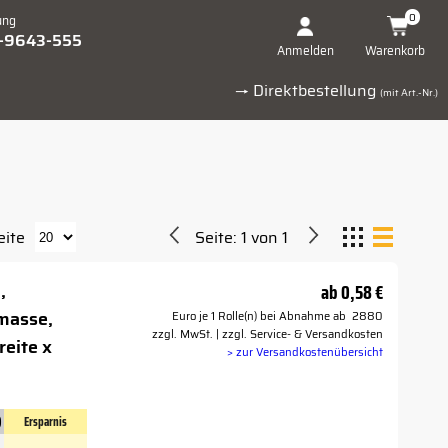
0
ung
1-9643-555
Warenkorb
Anmelden
→ Direktbestellung
(mit Art.-Nr.)
eite
Seite:
1
von
1
,
ab
0,58 €
masse,
Euro je 1 Rolle(n) bei Abnahme ab 2880
zzgl. MwSt. | zzgl. Service- & Versandkosten
eite x
> zur Versandkostenübersicht
)
Ersparnis