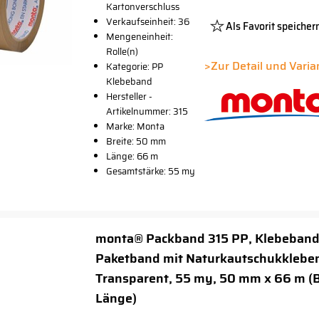
Kartonverschluss
Verkaufseinheit: 36
Als Favorit speicher
Mengeneinheit:
Platzhalter
Rolle(n)
Button
>Zur Detail und Vari
Kategorie: PP
Klebeband
Hersteller -
Artikelnummer: 315
Marke: Monta
Breite: 50 mm
Länge: 66 m
Gesamtstärke: 55 my
monta® Packband 315 PP, Klebeband
Paketband mit Naturkautschukklebe
Transparent, 55 my, 50 mm x 66 m (B
Länge)