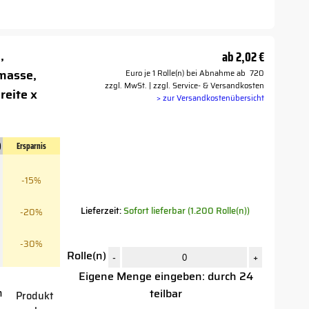
,
ab
2,02 €
masse,
Euro je 1 Rolle(n) bei Abnahme ab 720
zzgl. MwSt. | zzgl. Service- & Versandkosten
reite x
> zur Versandkostenübersicht
)
Ersparnis
-15%
Lieferzeit:
Sofort lieferbar (1.200 Rolle(n))
-20%
-30%
Rolle(n)
-
+
Eigene Menge eingeben: durch 24
teilbar
n
Produkt