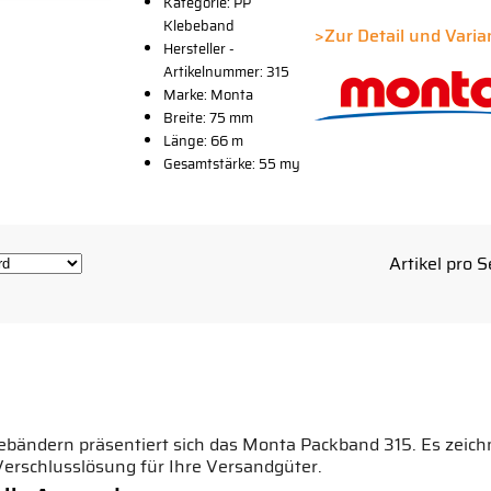
Kategorie: PP
Platzhalter
Klebeband
Button
>Zur Detail und Vari
Hersteller -
Artikelnummer: 315
Marke: Monta
Breite: 75 mm
Länge: 66 m
Gesamtstärke: 55 my
Artikel pro S
bebändern präsentiert sich das Monta Packband 315. Es zeich
Verschlusslösung für Ihre Versandgüter.