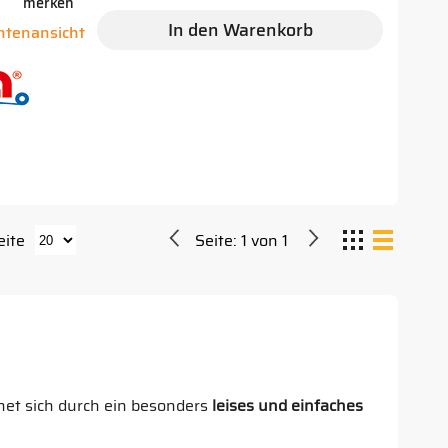
merken
In den Warenkorb
antenansicht
eite
Seite:
1
von
1
net sich durch ein besonders
leises und einfaches