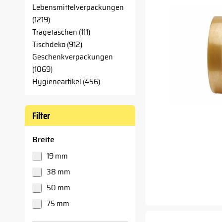
Lebensmittelverpackungen
(1219)
Tragetaschen (111)
Tischdeko (912)
Geschenkverpackungen
(1069)
Hygieneartikel (456)
Filter
Breite
19 mm
38 mm
50 mm
75 mm