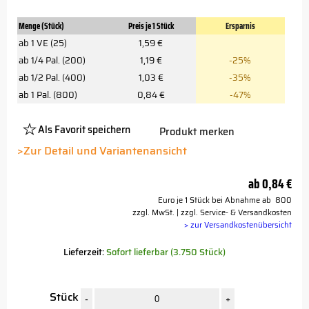
Menge (Stück)
Preis je 1 Stück
Ersparnis
ab 1 VE (25)
1,59 €
ab 1/4 Pal. (200)
1,19 €
-25%
ab 1/2 Pal. (400)
1,03 €
-35%
ab 1 Pal. (800)
0,84 €
-47%
Als Favorit speichern
Produkt merken
Platzhalter
Button
>Zur Detail und Variantenansicht
ab
0,84 €
Euro je 1 Stück bei Abnahme ab 800
zzgl. MwSt. | zzgl. Service- & Versandkosten
> zur Versandkostenübersicht
Lieferzeit:
Sofort lieferbar (3.750 Stück)
Stück
-
+