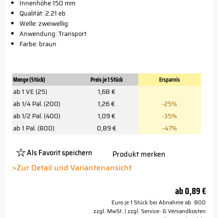
Innenhöhe 150 mm
Qualität: 2.21 eb
Welle: zweiwellig
Anwendung: Transport
Farbe: braun
Menge (Stück)
Preis je 1 Stück
Ersparnis
ab 1 VE (25)
1,68 €
ab 1/4 Pal. (200)
1,26 €
-25%
ab 1/2 Pal. (400)
1,09 €
-35%
ab 1 Pal. (800)
0,89 €
-47%
Als Favorit speichern
Produkt merken
Platzhalter
Button
>Zur Detail und Variantenansicht
ab
0,89 €
Euro je 1 Stück bei Abnahme ab 800
zzgl. MwSt. | zzgl. Service- & Versandkosten