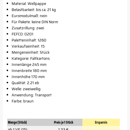
Material: Wellpappe
Belastbarkeit: bis ca. 21 kg
Euromodulmaß: nein
Für Pakete: keine DIN Norm
Zusatzrillung: zwei
FEFCO: 0201
Paletteninhalt: 1260
Verkaufseinheit: 15
Mengeneinheit: Stück
Kategorie: Faltkartons
Innenlänge 245 mm
Innenbreite 180 mm
Innenhöhe 170 mm
Qualität: 2.21 eb
Welle: zweiwellig
Anwendung: Transport
Farbe: braun
Menge (Stück)
Preis je 1 Stück
Ersparnis
ab 1 VE (15)
1,33 €