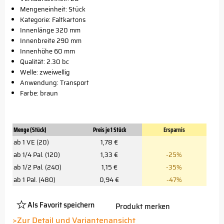
Mengeneinheit: Stück
Kategorie: Faltkartons
Innenlänge 320 mm
Innenbreite 290 mm
Innenhöhe 60 mm
Qualität: 2.30 bc
Welle: zweiwellig
Anwendung: Transport
Farbe: braun
Menge (Stück)
Preis je 1 Stück
Ersparnis
ab 1 VE (20)
1,78 €
ab 1/4 Pal. (120)
1,33 €
-25%
ab 1/2 Pal. (240)
1,15 €
-35%
ab 1 Pal. (480)
0,94 €
-47%
Als Favorit speichern
Produkt merken
Platzhalter
Button
>Zur Detail und Variantenansicht