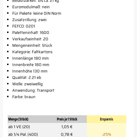
Belastbarkeit: bis ca. 21 kg
Euromodulmaß: nein
Für Pakete: keine DIN Norm
Zusatzrillung: zwei
FEFCO: 0201
Paletteninhalt: 1600
Verkaufseinheit: 20
Mengeneinheit: Stück
Kategorie: Faltkartons
Innenlänge 180 mm
Innenbreite 180 mm
Innenhöhe 130 mm
Qualität: 2.21 eb
Welle: zweiwellig
Anwendung: Transport
Farbe: braun
Menge (Stück)
Preis je 1 Stück
Ersparnis
ab 1 VE (20)
1,05 €
ab 1/4 Pal. (400)
0,78 €
-25%