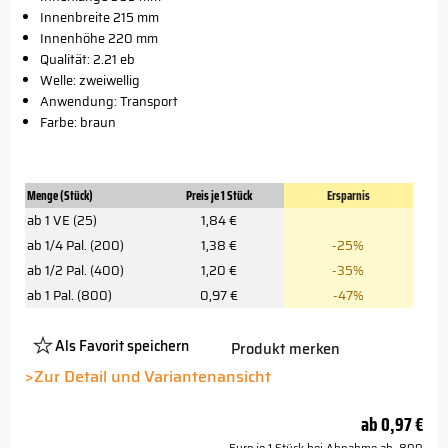
Innenbreite 215 mm
Innenhöhe 220 mm
Qualität: 2.21 eb
Welle: zweiwellig
Anwendung: Transport
Farbe: braun
Menge (Stück)
Preis je 1 Stück
Ersparnis
ab 1 VE (25)
1,84 €
ab 1/4 Pal. (200)
1,38 €
-25%
ab 1/2 Pal. (400)
1,20 €
-35%
ab 1 Pal. (800)
0,97 €
-47%
Als Favorit speichern
Produkt merken
Platzhalter
Button
>Zur Detail und Variantenansicht
ab
0,97 €