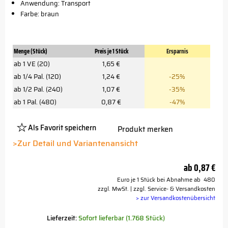
Anwendung: Transport
Farbe: braun
Menge (Stück)
Preis je 1 Stück
Ersparnis
ab 1 VE (20)
1,65 €
ab 1/4 Pal. (120)
1,24 €
-25%
ab 1/2 Pal. (240)
1,07 €
-35%
ab 1 Pal. (480)
0,87 €
-47%
Als Favorit speichern
Produkt merken
Platzhalter
Button
>Zur Detail und Variantenansicht
ab
0,87 €
Euro je 1 Stück bei Abnahme ab 480
zzgl. MwSt. | zzgl. Service- & Versandkosten
> zur Versandkostenübersicht
Lieferzeit:
Sofort lieferbar (1.768 Stück)