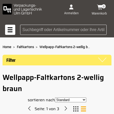
0
Anmelden
Warenkorb
Suchbegriff oder Artikelnummer
>
>
Home
Faltkartons
Wellpapp-Faltkartons 2-wellig braun
Filter
Wellpapp-Faltkartons 2-wellig
braun
sortieren nach
Seite:
1
von
3