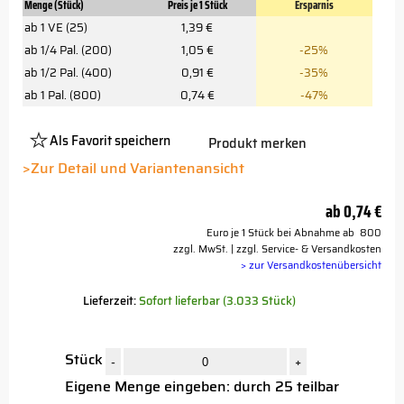
Menge (Stück)
Preis je 1 Stück
Ersparnis
ab 1 VE (25)
1,39 €
ab 1/4 Pal. (200)
1,05 €
-25%
ab 1/2 Pal. (400)
0,91 €
-35%
ab 1 Pal. (800)
0,74 €
-47%
Als Favorit speichern
Produkt merken
Platzhalter
Button
>Zur Detail und Variantenansicht
ab
0,74 €
Euro je 1 Stück bei Abnahme ab 800
zzgl. MwSt. | zzgl. Service- & Versandkosten
> zur Versandkostenübersicht
Lieferzeit:
Sofort lieferbar (3.033 Stück)
Stück
-
+
Eigene Menge eingeben: durch 25 teilbar