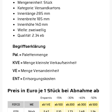
Mengeneinheit: Stück
Kategorie: Versandkartons
Innenlänge 285 mm
Innenbreite 185 mm
Innenhöhe 140 mm
Welle: zweiwellig
Qualität: 2.34 eb
Begriffserklärung
Pal. =
Palettenmenge
KVE =
Menge kleinste Verkaufseinheit
VE =
Menge Versandeinheit
ENT =
Entsorgungskosten
Preis in Euro je 1 Stück bei Abnahme ab
Ersparnis
-15%
-30%
-40%
-50%
FEFCO
ME
ab 1 VE
ab 100
ab 200
ab 300
ab 500
0711
Stück
2,47
2,10
1,73
1,48
1,24