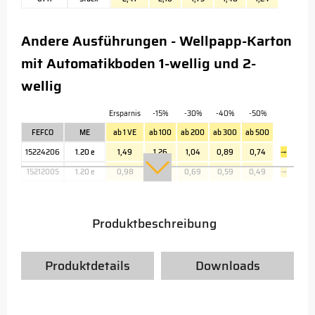
Andere Ausführungen - Wellpapp-Karton
mit Automatikboden 1-wellig und 2-
wellig
Ersparnis
-15%
-30%
-40%
-50%
FEFCO
ME
ab 1 VE
ab 100
ab 200
ab 300
ab 500
15224206
1.20 e
1,49
1,26
1,04
0,89
0,74
→
15212005
1.20 e
0,98
0,83
0,69
0,59
0,49
→
Produktbeschreibung
Produktdetails
Downloads