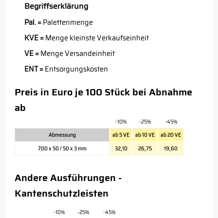
Begriffserklärung
Pal. =
Palettenmenge
KVE =
Menge kleinste Verkaufseinheit
VE =
Menge Versandeinheit
ENT =
Entsorgungskosten
Preis in Euro je 100 Stück bei Abnahme
ab
-10%
-25%
-45%
Abmessung
ab 5 VE
ab 10 VE
ab 20 VE
700 x 50 / 50 x 3 mm
32,10
26,75
19,60
Andere Ausführungen -
Kantenschutzleisten
-10%
-25%
-45%