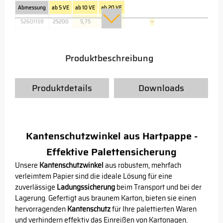
Abmessung
ab 5 VE
ab 10 VE
ab 20 VE
52601159
25200
5,75
4,25
→
Produktbeschreibung
Produktdetails
Downloads
Kantenschutzwinkel aus Hartpappe -
Effektive Palettensicherung
Unsere
Kantenschutzwinkel
aus robustem, mehrfach
verleimtem Papier sind die ideale Lösung für eine
zuverlässige
Ladungssicherung
beim Transport und bei der
Lagerung. Gefertigt aus braunem Karton, bieten sie einen
hervorragenden
Kantenschutz
für Ihre palettierten Waren
und verhindern effektiv das Einreißen von Kartonagen.