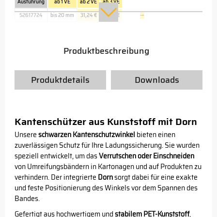
Ausführung
ab 1 VE
ab 2 VE
ab 3 VE
52617724
bis 20 mm
31,24 €
27,73 €
→
Produktbeschreibung
Produktdetails
Downloads
Kantenschützer aus Kunststoff mit Dorn
Unsere
schwarzen Kantenschutzwinkel
bieten einen
zuverlässigen Schutz für Ihre Ladungssicherung. Sie wurden
speziell entwickelt, um das
Verrutschen oder Einschneiden
von Umreifungsbändern in Kartonagen und auf Produkten zu
verhindern. Der integrierte
Dorn
sorgt dabei für eine exakte
und feste Positionierung des Winkels vor dem Spannen des
Bandes.
Gefertigt aus hochwertigem und
stabilem PET-Kunststoff
,