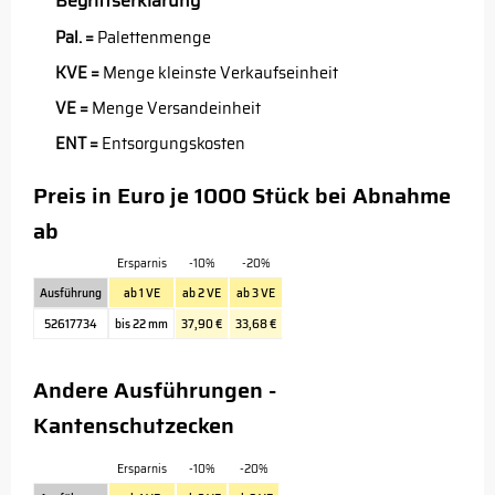
Begriffserklärung
Pal. =
Palettenmenge
KVE =
Menge kleinste Verkaufseinheit
VE =
Menge Versandeinheit
ENT =
Entsorgungskosten
Preis in Euro je 1000 Stück bei Abnahme
ab
Ersparnis
-10%
-20%
Ausführung
ab 1 VE
ab 2 VE
ab 3 VE
52617734
bis 22 mm
37,90 €
33,68 €
Andere Ausführungen -
Kantenschutzecken
Ersparnis
-10%
-20%