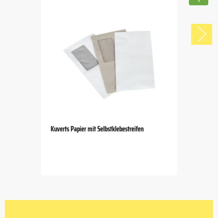
Kuverts Papier mit Selbstklebestreifen
Item
1
of
5