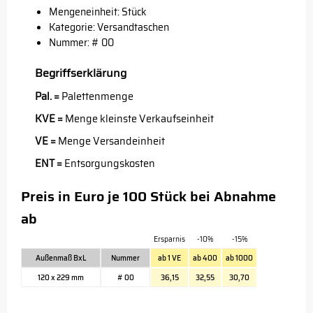
Mengeneinheit: Stück
Kategorie: Versandtaschen
Nummer: # 00
Begriffserklärung
Pal. =
Palettenmenge
KVE =
Menge kleinste Verkaufseinheit
VE =
Menge Versandeinheit
ENT =
Entsorgungskosten
Preis in Euro je 100 Stück bei Abnahme
ab
Ersparnis
-10%
-15%
Außenmaß BxL
Nummer
ab 1 VE
ab 400
ab 1000
120 x 229 mm
# 00
36,15
32,55
30,70