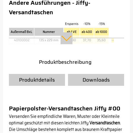
Andere Ausführungen - Jiffy-
Versandtaschen
Ersparnis
-10%
-15%
Außenmaß BxL
Nummer
ab 1 VE
ab 400
ab 1000
40100002
135 x 229 mm
41,90
37,70
35,60
→
Produktbeschreibung
Produktdetails
Downloads
Papierpolster-Versandtaschen Jiffy #00
Versenden Sie empfindliche Waren, Muster oder Kleinteile
optimal geschützt mit diesen leichten Jiffy
Versandtaschen
.
Die Umschläge bestehen komplett aus braunem Kraftpapier