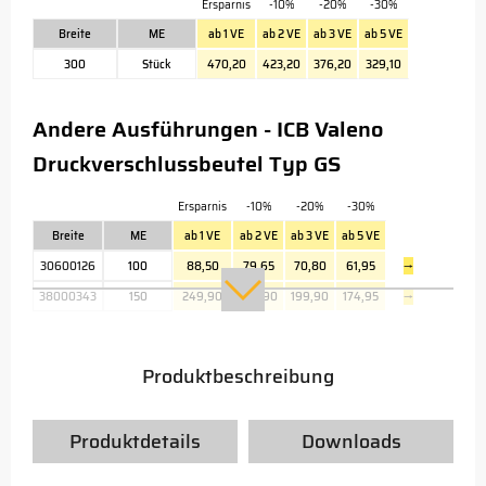
Ersparnis
-10%
-20%
-30%
Breite
ME
ab 1 VE
ab 2 VE
ab 3 VE
ab 5 VE
300
Stück
470,20
423,20
376,20
329,10
Andere Ausführungen - ICB Valeno
Druckverschlussbeutel Typ GS
Ersparnis
-10%
-20%
-30%
Breite
ME
ab 1 VE
ab 2 VE
ab 3 VE
ab 5 VE
30600126
100
88,50
79,65
70,80
61,95
→
38000343
150
249,90
224,90
199,90
174,95
→
Produktbeschreibung
Produktdetails
Downloads