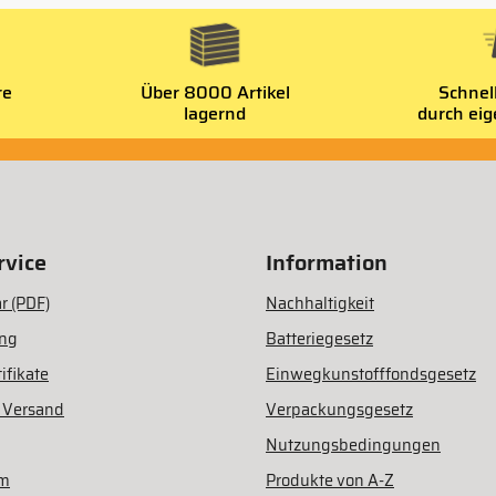
re
Über 8000 Artikel
Schnel
lagernd
durch ei
vice
Information
r (PDF)
Nachhaltigkeit
ung
Batteriegesetz
ifikate
Einwegkunstofffondsgesetz
 Versand
Verpackungsgesetz
Nutzungsbedingungen
am
Produkte von A-Z