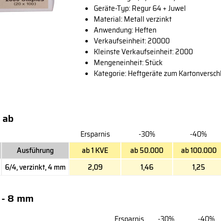
Geräte-Typ: Regur 64 + Juwel
Material: Metall verzinkt
Anwendung: Heften
Verkaufseinheit: 20000
Kleinste Verkaufseinheit: 2000
Mengeneinheit: Stück
Kategorie: Heftgeräte zum Kartonversch
 ab
Ersparnis
-30%
-40%
Ausführung
ab 1 KVE
ab 50.000
ab 100.000
6/4, verzinkt, 4 mm
2,09
1,46
1,25
 - 8 mm
Ersparnis
-30%
-40%