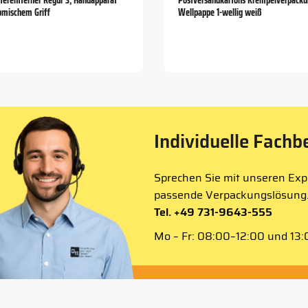
erentferner Regur 3, Handapparat
Postversandkartons Krempelverpack
omischem Griff
Wellpappe 1-wellig weiß
Individuelle Fachb
Sprechen Sie mit unseren Expe
passende Verpackungslösung
Tel. +49 731-9643-555
Mo – Fr: 08:00–12:00 und 13:0