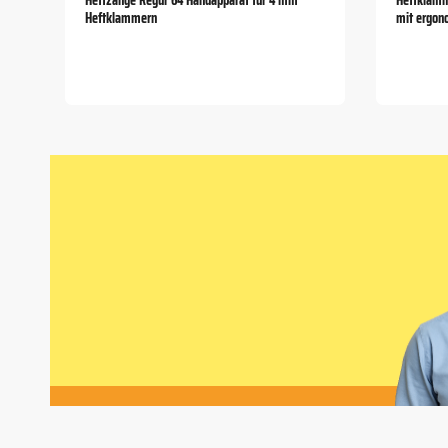
Heftzange Regur 64 Handapparat für 4 mm
Heftklamm
Heftklammern
mit ergon
Item
1
of
5