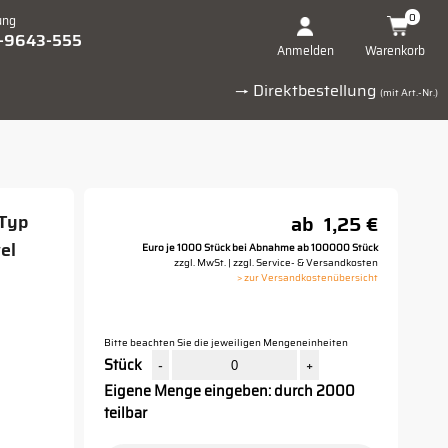
0
ung
1-9643-555
Warenkorb
Anmelden
→ Direktbestellung
(mit Art.-Nr.)
-Typ
ab
1,25 €
el
Euro je 1000 Stück bei Abnahme ab 100000 Stück
zzgl. MwSt. | zzgl. Service- & Versandkosten
> zur Versandkostenübersicht
Bitte beachten Sie die jeweiligen Mengeneinheiten
Stück
-
+
Eigene Menge eingeben: durch 2000
teilbar