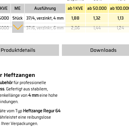
KVE
ME
Ausführung
ab 1 KVE
ab 50.000
ab 100.00
5000
Stück
37/4, verzinkt, 4 mm
1,88
1,32
1,13
5000
Stück
37/6, verzinkt, 6 mm
2,06
1,44
1,24
Produktdetails
Downloads
ür Heftzangen
ubehör
für professionelle
uss
. Gefertigt aus stabilem,
henkellänge von
4 mm
eine hohe
bindungen.
räte vom Typ
Heftzange Regur 64
hrleistet eine reibungslose
 Ihrer Verpackungen.