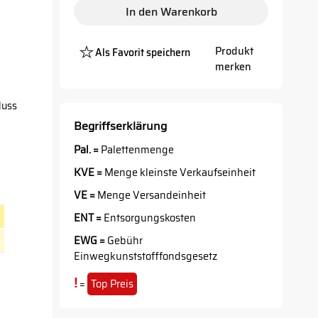
In den Warenkorb
Produkt
Als Favorit speichern
Platzhalter
merken
Button
luss
Begriffserklärung
Pal. =
Palettenmenge
KVE =
Menge kleinste Verkaufseinheit
VE =
Menge Versandeinheit
ENT =
Entsorgungskosten
EWG =
Gebühr
Einwegkunststofffondsgesetz
!
=
Top Preis