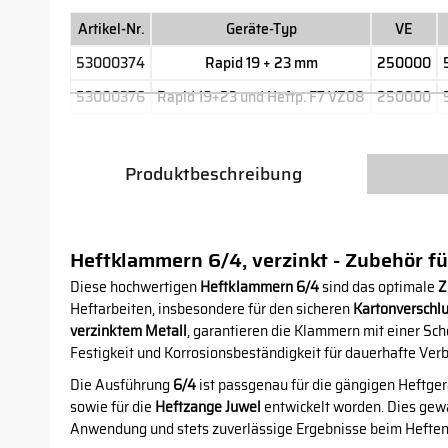
Artikel-Nr.
Geräte-Typ
VE
53000374
Rapid 19 + 23 mm
250000
53000376
Rapid 19+23 und Heftp. F7 VZ08
250000
Produktbeschreibung
Heftklammern 6/4, verzinkt - Zubehör f
Diese hochwertigen
Heftklammern 6/4
sind das optimale
Z
Heftarbeiten, insbesondere für den sicheren
Kartonverschl
verzinktem Metall
, garantieren die Klammern mit einer Sc
Festigkeit und Korrosionsbeständigkeit für dauerhafte Ver
Die Ausführung
6/4
ist passgenau für die gängigen Heftge
sowie für die
Heftzange Juwel
entwickelt worden. Dies gewä
Anwendung und stets zuverlässige Ergebnisse beim Heften