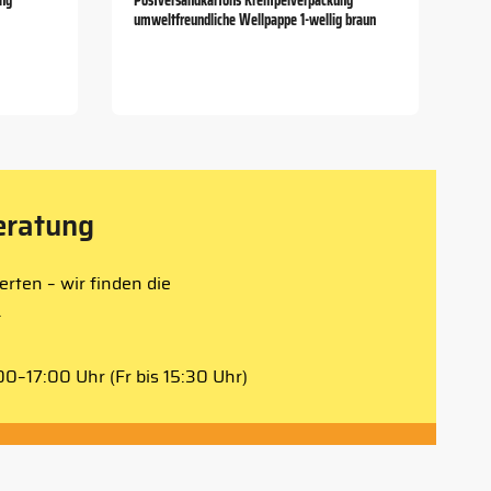
ung
Postversandkartons Krempelverpackung
umweltfreundliche Wellpappe 1-wellig braun
eratung
rten – wir finden die
.
0–17:00 Uhr (Fr bis 15:30 Uhr)