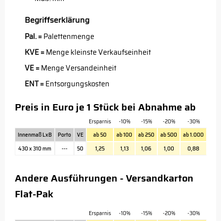
Begriffserklärung
Pal. =
Palettenmenge
KVE =
Menge kleinste Verkaufseinheit
VE =
Menge Versandeinheit
ENT =
Entsorgungskosten
Preis in Euro je 1 Stück bei Abnahme ab
Ersparnis
-10%
-15%
-20%
-30%
Innenmaß LxB
Porto
VE
ab 50
ab 100
ab 250
ab 500
ab 1.000
430 x 310 mm
---
50
1,25
1,13
1,06
1,00
0,88
Andere Ausführungen - Versandkarton
Flat-Pak
Ersparnis
-10%
-15%
-20%
-30%