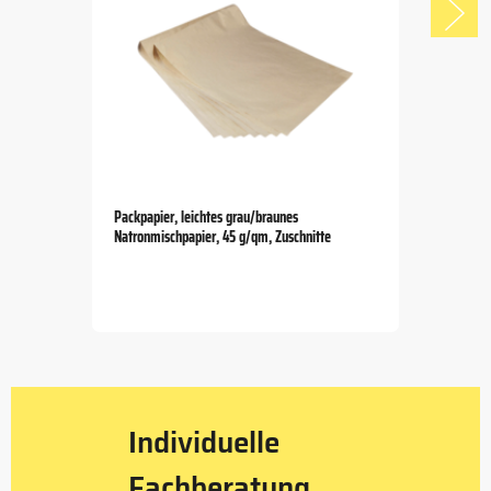
Packpapier, leichtes grau/braunes
Natronmischpapier, 45 g/qm, Zuschnitte
Item
1
of
5
Individuelle
Fachberatung