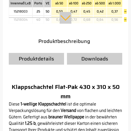
Innenmaß LxB
Porto
VE
ab 50
ab 100
ab 250
ab 500
ab 1.000
15218003
25
50
0,53
0,47
0,45
0,42
0,37
→
15218004
40
50
0,81
0,72
0,68
0,64
0,56
→
Produktbeschreibung
Produktdetails
Downloads
Klappschachtel Flat-Pak 430 x 310 x 50
mm
Diese
1-wellige Klappschachtel
ist die optimale
Verpackungslösung für den
Versand
von flachen und leichten
Gütern. Gefertigt aus
brauner Wellpappe
in der bewährten
Qualität
1.25 b
, gewährleistet dieser Karton einen sicheren
Transport Ihrer Produkte und schützt den Inhalt zuverlässig.