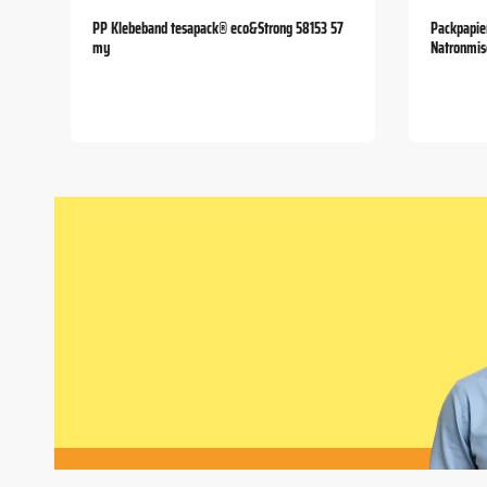
PP Klebeband tesapack® eco&Strong 58153 57
Packpapier
my
Natronmis
Item
1
of
5