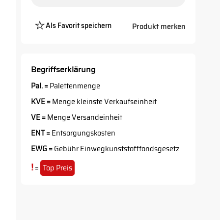
Als Favorit speichern
Produkt merken
Platzhalter
Button
Begriffserklärung
Pal. =
Palettenmenge
KVE =
Menge kleinste Verkaufseinheit
VE =
Menge Versandeinheit
ENT =
Entsorgungskosten
EWG =
Gebühr Einwegkunststofffondsgesetz
!
=
Top Preis