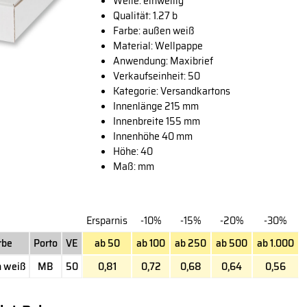
Welle: einwellig
Qualität: 1.27 b
Farbe: außen weiß
Material: Wellpappe
Anwendung: Maxibrief
Verkaufseinheit: 50
Kategorie: Versandkartons
Innenlänge 215 mm
Innenbreite 155 mm
Innenhöhe 40 mm
Höhe: 40
Maß: mm
Ersparnis
-10%
-15%
-20%
-30%
rbe
Porto
VE
ab 50
ab 100
ab 250
ab 500
ab 1.000
 weiß
MB
50
0,81
0,72
0,68
0,64
0,56