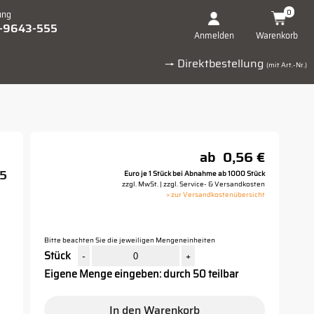
0
ung
1-9643-555
Warenkorb
Anmelden
→ Direktbestellung
(mit Art.-Nr.)
ab
0,56 €
15
Euro je 1 Stück bei Abnahme ab 1000 Stück
zzgl. MwSt. | zzgl. Service- & Versandkosten
> zur Versandkostenübersicht
Bitte beachten Sie die jeweiligen Mengeneinheiten
Stück
-
+
Eigene Menge eingeben: durch 50 teilbar
In den Warenkorb