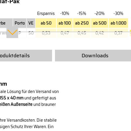
lat-Pak
Ersparnis
-10%
-15%
-20%
-30%
rbe
Porto
VE
ab 50
ab 100
ab 250
ab 500
ab 1.000
n weiß
P
50
0,53
0,47
0,45
0,42
0,37
oduktdetails
Downloads
 mm
deale Lösung für den Versand von
 155 x 40 mm
und gefertigt aus
ißen Außenseite
und brauner
Ihre Versandkosten. Die stabile
igen Schutz Ihrer Waren. Ein