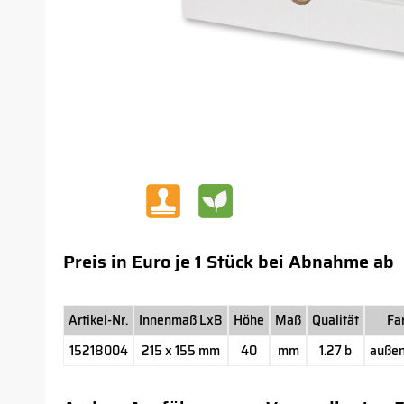
Preis in Euro je 1 Stück bei Abnahme ab
Artikel-Nr.
Innenmaß LxB
Höhe
Maß
Qualität
Fa
15218004
215 x 155 mm
40
mm
1.27 b
außen