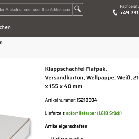
Fachberat
Zur Suche Landingpage
+49 73
Suchbegriff oder Artikelnummer hier eingeben:
chen
en
Klappschachtel Flatpak,
Versandkarton, Wellpappe, Weiß, 2
x 155 x 40 mm
Artikelnummer:
15218004
Lieferzeit:
sofort lieferbar (1.618 Stück)
Artikeleigenschaften