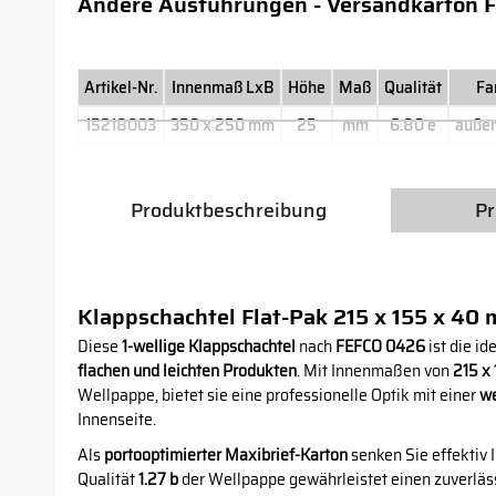
Andere Ausführungen - Versandkarton F
Artikel-Nr.
Innenmaß LxB
Höhe
Maß
Qualität
Fa
15218003
350 x 250 mm
25
mm
6.80 e
auße
Produktbeschreibung
Pr
Klappschachtel Flat-Pak 215 x 155 x 40
Diese
1-wellige Klappschachtel
nach
FEFCO 0426
ist die i
flachen und leichten Produkten
. Mit Innenmaßen von
215 x
Wellpappe, bietet sie eine professionelle Optik mit einer
we
Innenseite.
Als
portooptimierter Maxibrief-Karton
senken Sie effektiv 
Qualität
1.27 b
der Wellpappe gewährleistet einen zuverläss