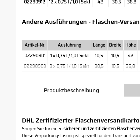
02290912
12 x 0,75 l / 1,0 l Sekt
42
30,5
36,8
Andere Ausführungen - Flaschen-Versa
Artikel-Nr.
Ausführung
Länge
Breite
Höhe
02290901
1 x 0,75 l / 1,0 l Sekt
10,5
10,5
42
02290903
3 x 0,75 l / 1,0 l Sekt
30,5
10,5
36,8
Produktbeschreibung
DHL Zertifizierter Flaschenversandkarton 
Sorgen Sie für einen
sicheren und zertifizierten Flaschenv
Diese Verpackungslösung ist speziell für den Transport vo