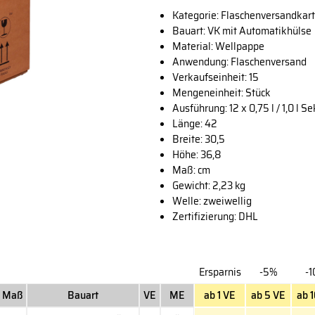
Kategorie: Flaschenversandkar
Bauart: VK mit Automatikhülse
Material: Wellpappe
Anwendung: Flaschenversand
Verkaufseinheit: 15
Mengeneinheit: Stück
Ausführung: 12 x 0,75 l / 1,0 l Se
Länge: 42
Breite: 30,5
Höhe: 36,8
Maß: cm
Gewicht: 2,23 kg
Welle: zweiwellig
Zertifizierung: DHL
Ersparnis
-5%
-
Maß
Bauart
VE
ME
ab 1 VE
ab 5 VE
ab 