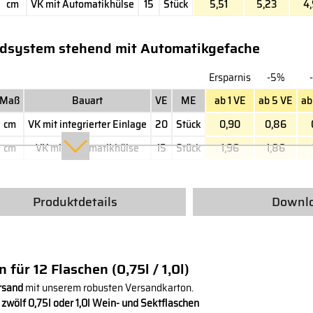
cm
VK mit Automatikhülse
15
Stück
5,51
5,23
4
ndsystem stehend mit Automatikgefache
Ersparnis
-5%
Maß
Bauart
VE
ME
ab 1 VE
ab 5 VE
ab
cm
VK mit integrierter Einlage
20
Stück
0,90
0,86
cm
VK mit Automatikhülse
15
Stück
1,96
1,86
Produktdetails
Downl
für 12 Flaschen (0,75l / 1,0l)
ersand
mit unserem robusten Versandkarton.
n
zwölf 0,75l oder 1,0l Wein- und Sektflaschen