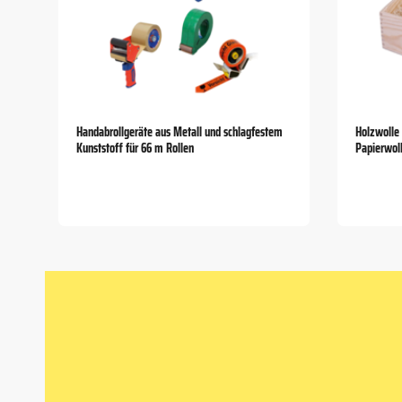
Handabrollgeräte aus Metall und schlagfestem
Holzwolle 
Kunststoff für 66 m Rollen
Papierwol
Item
1
of
5