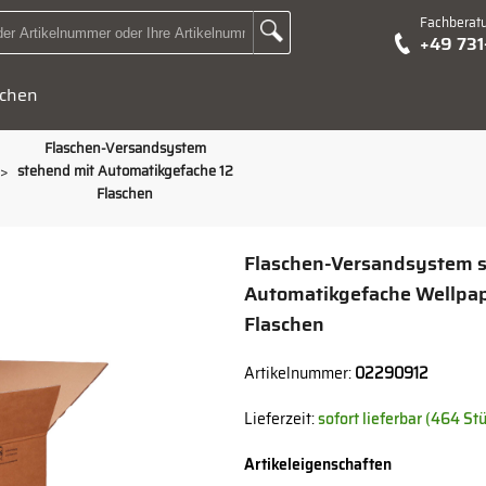
Fachberat
Zur Suche Landingpage
+49 73
Suchbegriff oder Artikelnummer hier eingeben:
chen
Flaschen-Versandsystem
>
stehend mit Automatikgefache 12
Flaschen
Flaschen-Versandsystem s
Automatikgefache Wellpap
Flaschen
Artikelnummer:
02290912
Lieferzeit:
sofort lieferbar (464 St
Artikeleigenschaften