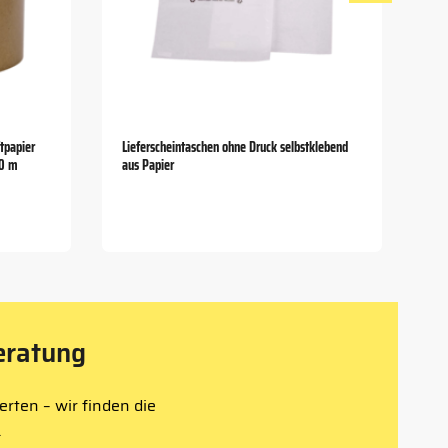
tpapier
Lieferscheintaschen ohne Druck selbstklebend
00 m
aus Papier
eratung
rten – wir finden die
.