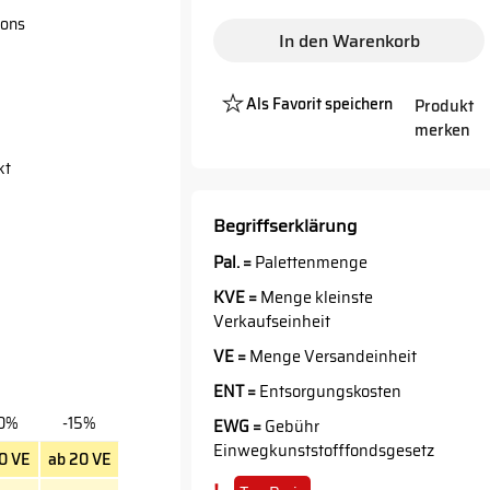
tons
In den Warenkorb
Als Favorit speichern
Produkt
merken
Platzhalter
Button
kt
Begriffserklärung
Pal. =
Palettenmenge
KVE =
Menge kleinste
Verkaufseinheit
VE =
Menge Versandeinheit
ENT =
Entsorgungskosten
10%
-15%
EWG =
Gebühr
Einwegkunststofffondsgesetz
10 VE
ab 20 VE