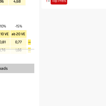
!
=
Top Preis
,96
4,68
-10%
-15%
 10 VE
ab 20 VE
0,81
0,77
→
1,76
1,66
→
oads