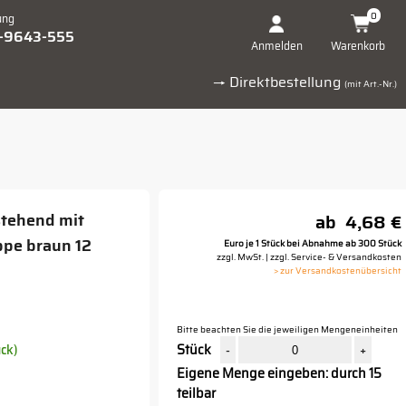
0
ung
1-9643-555
Warenkorb
Anmelden
→ Direktbestellung
(mit Art.-Nr.)
tehend mit
ab
4,68 €
pe braun 12
Euro je 1 Stück bei Abnahme ab 300 Stück
zzgl. MwSt. | zzgl. Service- & Versandkosten
> zur Versandkostenübersicht
Bitte beachten Sie die jeweiligen Mengeneinheiten
ück)
Stück
-
+
Eigene Menge eingeben: durch 15
teilbar