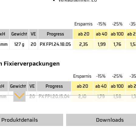
Verkaufseinheit: 20
Ersparnis
-15%
-25%
-3
xH
Gewicht
VE
Progress
ab 20
ab 40
ab 100
ab 
0 mm
127 g
20
PX FP1.24.18.05
2,35
1,99
1,76
1,
m Fixierverpackungen
Ersparnis
-15%
-25%
-3
xH
Gewicht
VE
Progress
ab 20
ab 40
ab 100
ab 
0 mm
98 g
20
PX FP1.20.15.04
2,10
1,79
1,58
1,
Produktdetails
Downloads