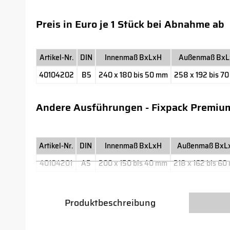
Preis in Euro je 1 Stück bei Abnahme ab
Artikel-Nr.
DIN
Innenmaß BxLxH
Außenmaß BxL
40104202
B5
240 x 180 bis 50 mm
258 x 192 bis 7
Andere Ausführungen - Fixpack Premiu
Artikel-Nr.
DIN
Innenmaß BxLxH
Außenmaß BxL
40104201
A5
200 x 150 bis 40 mm
218 x 162 bis 6
Produktbeschreibung