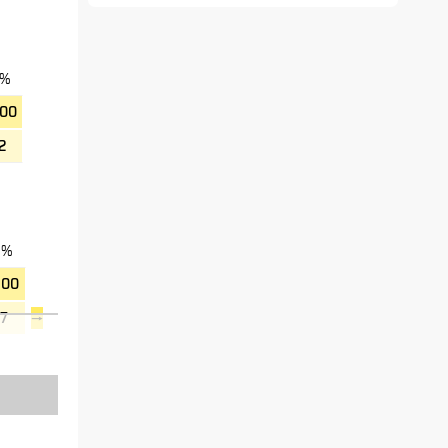
5%
200
52
5%
200
37
→