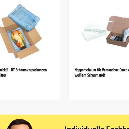
Quick® - RT Schaumverpackungen
Noppenschaum für Versandbox Emco 
ster
weißem Schaumstoff