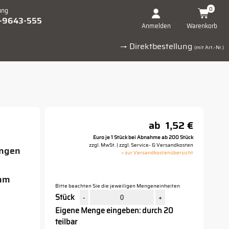
0
ung
1-9643-555
Warenkorb
Anmelden
→ Direktbestellung
(mit Art.-Nr.)
ab
1,52 €
Euro je 1 Stück bei Abnahme ab 200 Stück
zzgl. MwSt. | zzgl. Service- & Versandkosten
ungen
> zur Versandkostenübersicht
 mm
Bitte beachten Sie die jeweiligen Mengeneinheiten
Stück
-
+
Eigene Menge eingeben: durch 20
teilbar