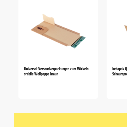
Universal-Versandverpackungen zum Wickeln
Instapak 
stabile Wellpappe braun
Schaumpol
Item
1
of
5