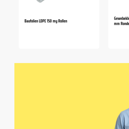
Gewebekle
Baufolien LDPE 150 my Rollen
mm Rond
Item
1
of
5