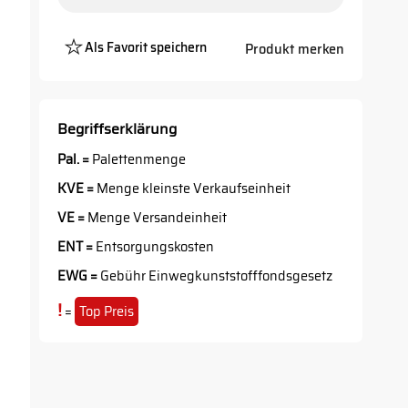
Als Favorit speichern
Produkt merken
Platzhalter
Button
Begriffserklärung
Pal. =
Palettenmenge
KVE =
Menge kleinste Verkaufseinheit
VE =
Menge Versandeinheit
ENT =
Entsorgungskosten
EWG =
Gebühr Einwegkunststofffondsgesetz
!
=
Top Preis