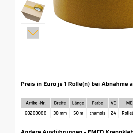
Preis in Euro je 1 Rolle(n) bei Abnahme 
Artikel-Nr.
Breite
Länge
Farbe
VE
ME
60200088
38 mm
50 m
chamois
24
Rolle
Andere Ausführungen - EMCO Kreppkle