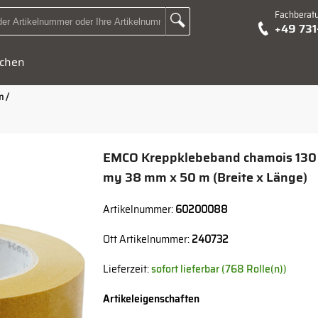
Fachberat
Zur Suche Landingpage
+49 73
Suchbegriff oder Artikelnummer hier eingeben:
chen
m /
EMCO Kreppklebeband chamois 130
my 38 mm x 50 m (Breite x Länge)
Artikelnummer:
60200088
Ott Artikelnummer:
240732
Lieferzeit:
sofort lieferbar (768 Rolle(n))
Artikeleigenschaften