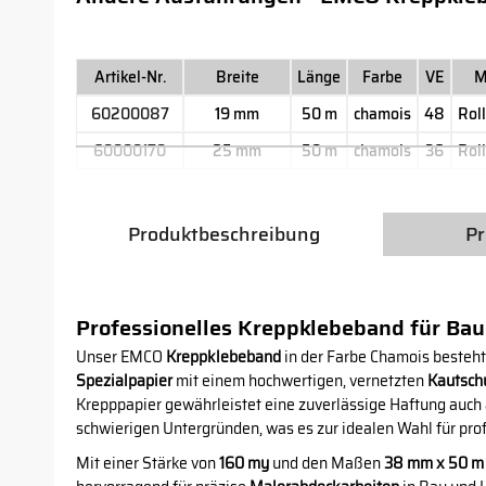
Artikel-Nr.
Breite
Länge
Farbe
VE
M
60200087
19 mm
50 m
chamois
48
Roll
60000170
25 mm
50 m
chamois
36
Roll
Produktbeschreibung
Pr
Professionelles Kreppklebeband für Ba
Unser EMCO
Kreppklebeband
in der Farbe Chamois besteh
Spezialpapier
mit einem hochwertigen, vernetzten
Kautsch
Krepppapier gewährleistet eine zuverlässige Haftung auch
schwierigen Untergründen, was es zur idealen Wahl für pr
Mit einer Stärke von
160 my
und den Maßen
38 mm x 50 m