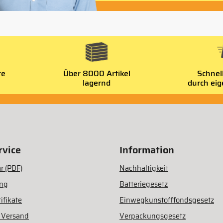
re
Über 8000 Artikel
Schnel
lagernd
durch ei
vice
Information
r (PDF)
Nachhaltigkeit
ung
Batteriegesetz
ifikate
Einwegkunstofffondsgesetz
 Versand
Verpackungsgesetz