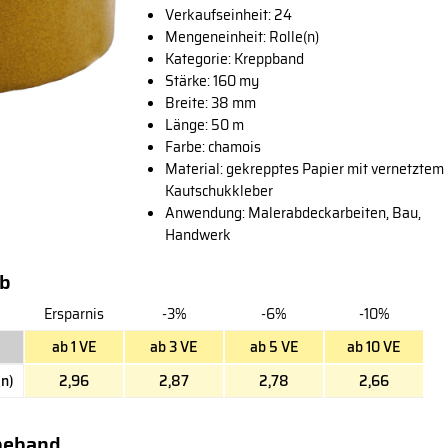
Verkaufseinheit: 24
Mengeneinheit: Rolle(n)
Kategorie: Kreppband
Stärke: 160 my
Breite: 38 mm
Länge: 50 m
Farbe: chamois
Material: gekrepptes Papier mit vernetztem
Kautschukkleber
Anwendung: Malerabdeckarbeiten, Bau,
Handwerk
ab
Ersparnis
-3%
-6%
-10%
ab 1 VE
ab 3 VE
ab 5 VE
ab 10 VE
(n)
2,96
2,87
2,78
2,66
beband