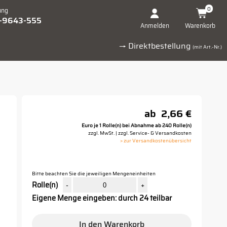
0
ung
1-9643-555
Warenkorb
Anmelden
→ Direktbestellung
(mit Art.-Nr.)
ab
2,66 €
Euro je 1 Rolle(n) bei Abnahme ab 240 Rolle(n)
zzgl. MwSt. | zzgl. Service- & Versandkosten
> zur Versandkostenübersicht
Bitte beachten Sie die jeweiligen Mengeneinheiten
Rolle(n)
-
+
Eigene Menge eingeben: durch 24 teilbar
In den Warenkorb