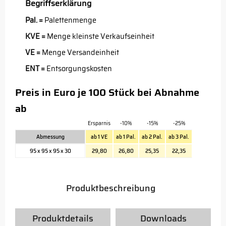
Begriffserklärung
Pal. =
Palettenmenge
KVE =
Menge kleinste Verkaufseinheit
VE =
Menge Versandeinheit
ENT =
Entsorgungskosten
Preis in Euro je 100 Stück bei Abnahme
ab
Ersparnis
-10%
-15%
-25%
Abmessung
ab 1 VE
ab 1 Pal.
ab 2 Pal.
ab 3 Pal.
95 x 95 x 95 x 30
29,80
26,80
25,35
22,35
Produktbeschreibung
Produktdetails
Downloads