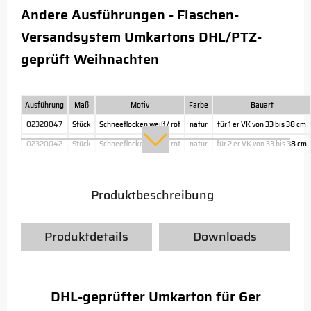
Andere Ausführungen - Flaschen-
Versandsystem Umkartons DHL/PTZ-
geprüft Weihnachten
Ausführung
Maß
Motiv
Farbe
Bauart
02320047
Stück
Schneeflocken weiß / rot
natur
für 1 er VK von 33 bis 38 cm
02320042
Stück
Schneeflocken weiß / rot
natur
für 2 er VK von 33 bis 38 cm
Produktbeschreibung
Produktdetails
Downloads
DHL-geprüfter Umkarton für 6er