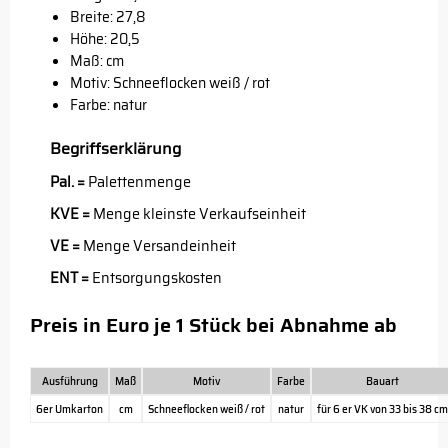
Breite: 27,8
Höhe: 20,5
Maß: cm
Motiv: Schneeflocken weiß / rot
Farbe: natur
Begriffserklärung
Pal. =
Palettenmenge
KVE =
Menge kleinste Verkaufseinheit
VE =
Menge Versandeinheit
ENT =
Entsorgungskosten
Preis in Euro je 1 Stück bei Abnahme ab
Ausführung
Maß
Motiv
Farbe
Bauart
6er Umkarton
cm
Schneeflocken weiß / rot
natur
für 6 er VK von 33 bis 38 cm