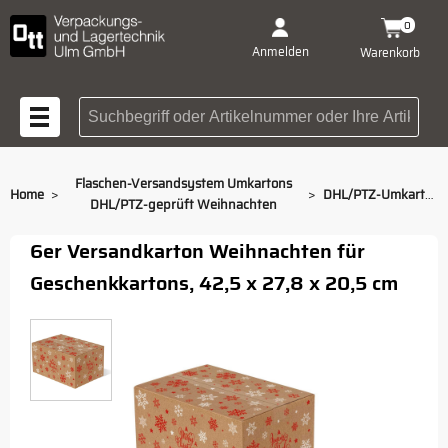
0
Anmelden
Warenkorb
Suchbegriff oder Artikelnummer
Flaschen-Versandsystem Umkartons
>
>
Home
DHL/PTZ-Umkarton Christmas Time für 6er Präsentkartons
DHL/PTZ-geprüft Weihnachten
6er Versandkarton Weihnachten für
Geschenkkartons, 42,5 x 27,8 x 20,5 cm