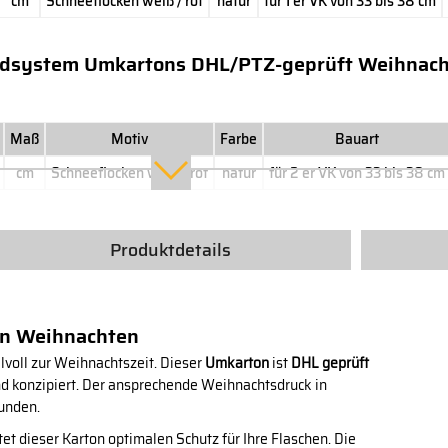
cm
Schneeflocken weiß / rot
natur
für 1 er VK von 33 bis 38 cm
ndsystem Umkartons DHL/PTZ-geprüft Weihnac
Maß
Motiv
Farbe
Bauart
cm
Schneeflocken weiß / rot
natur
für 2 er VK von 33 bis 38 cm
Produktdetails
on Weihnachten
lvoll zur Weihnachtszeit. Dieser
Umkarton
ist
DHL geprüft
nd konzipiert. Der ansprechende Weihnachtsdruck in
Kunden.
etet dieser Karton optimalen Schutz für Ihre Flaschen. Die