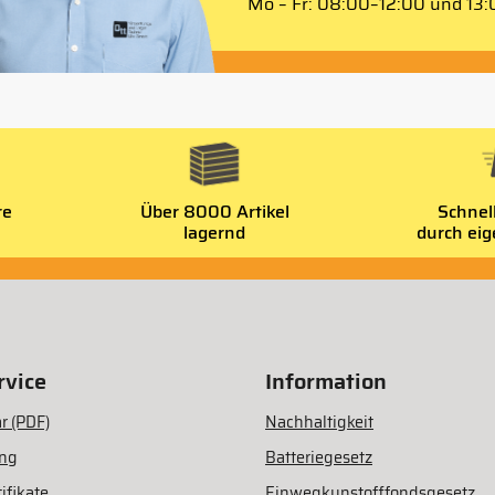
Mo – Fr: 08:00–12:00 und 13:0
re
Über 8000 Artikel
Schnel
lagernd
durch ei
vice
Information
r (PDF)
Nachhaltigkeit
ung
Batteriegesetz
ifikate
Einwegkunstofffondsgesetz