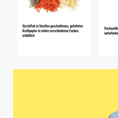
SizzlePak in Streifen geschnittenes, gefaltetes
Packwellhü
Kraftpapier in vielen verschiedenen Farben
naturfarb
erhältlich
Item
1
of
5