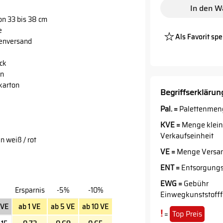
In den W
von 33 bis 38 cm
e
Als Favorit spe
enversand
Platzh
Butto
ck
en
karton
Begriffserklärun
Pal. =
Palettenmen
KVE =
Menge klein
Verkaufseinheit
n weiß / rot
VE =
Menge Versan
ENT =
Entsorgung
EWG =
Gebühr
Ersparnis
-5%
-10%
Einwegkunststoff
VE
ab 1 VE
ab 5 VE
ab 10 VE
!
=
Top Preis