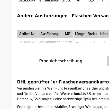
02320047
1er Umkarton
Stück
41
9,5
11
Andere Ausführungen - Flaschen-Versa
Artikel-Nr.
Ausführung
ME
Länge
Breite
Höhe
02320042
2er Umkarton
Stück
42,5
20
10,5
Produktbeschreibung
DHL geprüfter 1er Flaschenversandkart
Versenden Sie Ihre Wein- und Präsentkartons sicher und sti
und für den Versand von
1er Weinkartons
bis 38 cm im Inla
Bordeaux/Gold sorgt für eine hochwertige Optik bei Ihren 
Gefertigt aus besonders
stabiler, 2-welliger Wellpappe
, bi