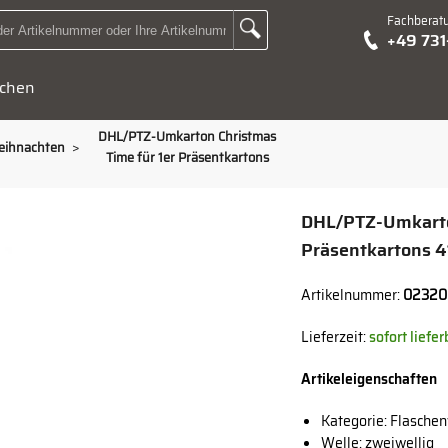
Fachberat
Zur Suche Landingpage
+49 73
Suchbegriff oder Artikelnummer hier eingeben:
chen
DHL/PTZ-Umkarton Christmas
>
eihnachten
Time für 1er Präsentkartons
DHL/PTZ-Umkarton
Präsentkartons 41
Artikelnummer:
02320
Lieferzeit:
sofort liefe
Artikeleigenschaften
Kategorie: Flasche
Welle: zweiwellig