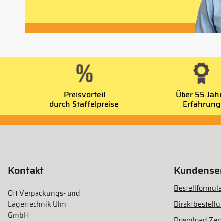
Preisvorteil
Über 55 Jah
durch Staffelpreise
Erfahrung
Kontakt
Kundenser
Bestellformula
Ott Verpackungs- und
Lagertechnik Ulm
Direktbestell
GmbH
Download Zert