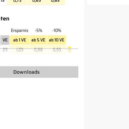
15
0,73
0,69
0,65
hten
Ersparnis
-5%
-10%
VE
ab 1 VE
ab 5 VE
ab 10 VE
25
1,03
0,98
0,93
→
Downloads