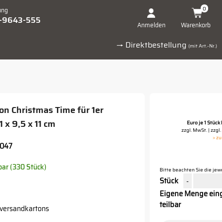
0
ung
1-9643-555
Warenkorb
Anmelden
→ Direktbestellung
(mit Art.-Nr.)
 Christmas Time für 1er
 x 9,5 x 11 cm
Euro je 1 Stüc
zzgl. MwSt. | zzg
> z
047
rbar (330 Stück)
Bitte beachten Sie die je
Stück
-
Eigene Menge eing
teilbar
nversandkartons