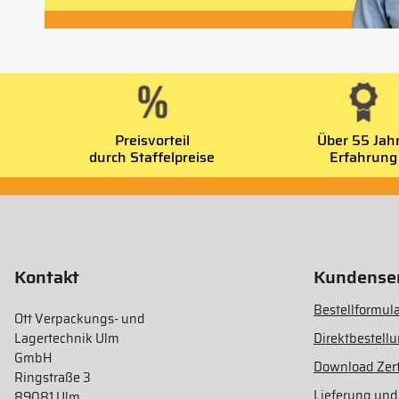
Preisvorteil
Über 55 Jah
durch Staffelpreise
Erfahrung
Kontakt
Kundenser
Bestellformula
Ott Verpackungs- und
Lagertechnik Ulm
Direktbestell
GmbH
Download Zert
Ringstraße 3
Lieferung und
89081 Ulm