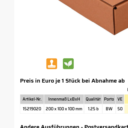
Preis in Euro je 1 Stück bei Abnahme ab
Artikel-Nr.
Innenmaß LxBxH
Qualität
Porto
VE
15219020
200 x 100 x 100 mm
1.25 b
BW
50
Andere Ausführungen - Postversandkar