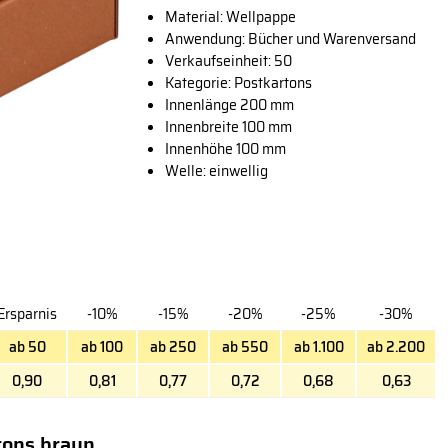
Material: Wellpappe
Anwendung: Bücher und Warenversand
Verkaufseinheit: 50
Kategorie: Postkartons
Innenlänge 200 mm
Innenbreite 100 mm
Innenhöhe 100 mm
Welle: einwellig
Ersparnis
-10%
-15%
-20%
-25%
-30%
ab 50
ab 100
ab 250
ab 550
ab 1.100
ab 2.200
0,90
0,81
0,77
0,72
0,68
0,63
tons braun