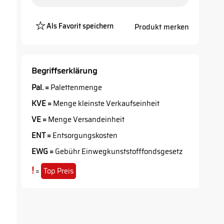
Als Favorit speichern
Produkt merken
Platzhalter
Button
Begriffserklärung
Pal. =
Palettenmenge
KVE =
Menge kleinste Verkaufseinheit
VE =
Menge Versandeinheit
ENT =
Entsorgungskosten
EWG =
Gebühr Einwegkunststofffondsgesetz
!
=
Top Preis