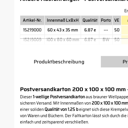
Er
Artikel-Nr.
Innenmaß LxBxH
Qualität
Porto
VE
15219000
60 x 43 x 35 mm
6.87 e
---
50
15219009
100 x 80 x 60 mm
6.87 e
BW
50
Produktbeschreibung
Pr
Postversandkarton 200 x 100 x 100 mm -
Dieser
1-wellige Postversandkarton
aus brauner Wellpappe 
sicheren Versand. Mit Innenmaßen von
200 x 100 x 100 m
einer soliden
Qualität von 1.25 b
eignet sich diese Krempelv
von Waren und Büchern. Der Faltkarton lässt sich durch die 
einfach und zeitsparend verschließen.