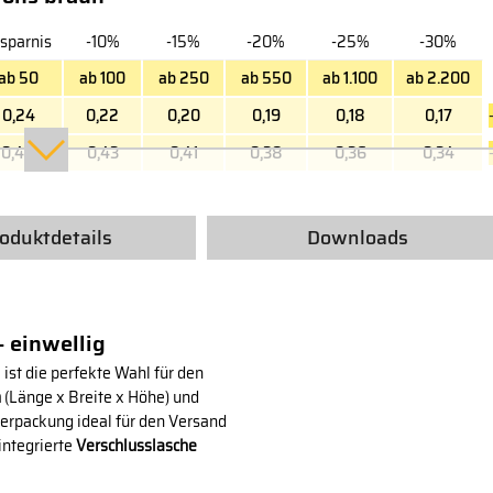
sparnis
-10%
-15%
-20%
-25%
-30%
ab 50
ab 100
ab 250
ab 550
ab 1.100
ab 2.200
0,24
0,22
0,20
0,19
0,18
0,17
0,48
0,43
0,41
0,38
0,36
0,34
oduktdetails
Downloads
 einwellig
ist die perfekte Wahl für den
m
(Länge x Breite x Höhe) und
erpackung ideal für den Versand
integrierte
Verschlusslasche