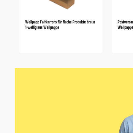
Wellpapp Faltkartons für flache Produkte braun
Postversa
1-wellig aus Wellpappe
Wellpappe
Item
1
of
5