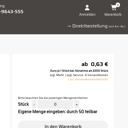
0
ung
1-9643-555
Warenkorb
Anmelden
→ Direktbestellung
(mit Art.-Nr.)
ab
0,63 €
Euro je 1 Stück bei Abnahme ab 2200 Stück
zzgl. MwSt. | zzgl. Service- & Versandkosten
> zur Versandkostenübersicht
Bitte beachten Sie die jeweiligen Mengeneinheiten
Stück
-
+
Eigene Menge eingeben: durch 50 teilbar
In den Warenkorb