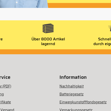
re
Über 8000 Artikel
Schnel
lagernd
durch ei
vice
Information
r (PDF)
Nachhaltigkeit
ung
Batteriegesetz
ifikate
Einwegkunstofffondsgesetz
 Versand
Verpackungsgesetz