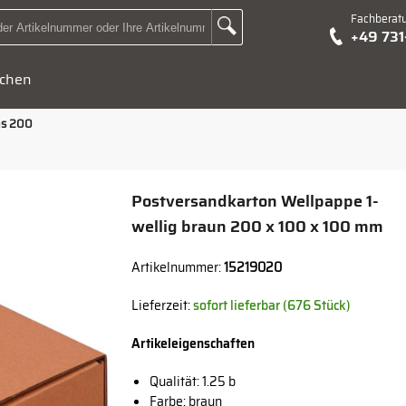
Fachberat
Zur Suche Landingpage
+49 73
Suchbegriff oder Artikelnummer hier eingeben:
chen
ns 200
Postversandkarton Wellpappe 1-
wellig braun 200 x 100 x 100 mm
Artikelnummer:
15219020
Lieferzeit:
sofort lieferbar (676 Stück)
Artikeleigenschaften
Qualität: 1.25 b
Farbe: braun