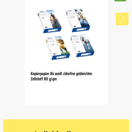
Kopierpapier A4 weiß chlorfrei gebleichter
Zellstoff 80 g/qm
Item
1
of
5