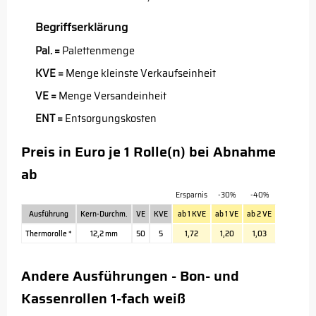
Begriffserklärung
Pal. =
Palettenmenge
KVE =
Menge kleinste Verkaufseinheit
VE =
Menge Versandeinheit
ENT =
Entsorgungskosten
Preis in Euro je 1 Rolle(n) bei Abnahme
ab
Ersparnis
-30%
-40%
Ausführung
Kern-Durchm.
VE
KVE
ab 1 KVE
ab 1 VE
ab 2 VE
Thermorolle *
12,2 mm
50
5
1,72
1,20
1,03
Andere Ausführungen - Bon- und
Kassenrollen 1-fach weiß