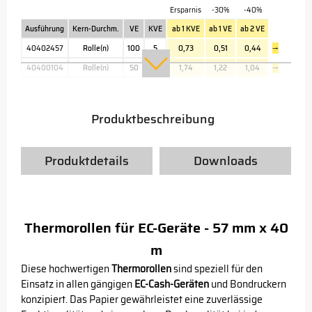
Ersparnis
-30%
-40%
Ausführung
Kern-Durchm.
VE
KVE
ab 1 KVE
ab 1 VE
ab 2 VE
40402457
Rolle(n)
100
5
0,73
0,51
0,44
→
40400104
Rolle(n)
50
5
1,74
1,22
1,04
→
Produktbeschreibung
Produktdetails
Downloads
Thermorollen für EC-Geräte - 57 mm x 40
m
Diese hochwertigen
Thermorollen
sind speziell für den
Einsatz in allen gängigen
EC-Cash-Geräten
und Bondruckern
konzipiert. Das Papier gewährleistet eine zuverlässige