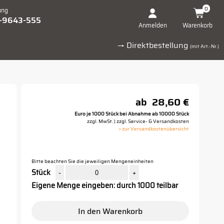
0
ung
1-9643-555
Warenkorb
Anmelden
→ Direktbestellung
(mit Art.-Nr.)
ab
28,60 €
Euro je 1000 Stück bei Abnahme ab 10000 Stück
zzgl. MwSt. | zzgl. Service- & Versandkosten
> zur Versandkostenübersicht
Bitte beachten Sie die jeweiligen Mengeneinheiten
Stück
-
+
Eigene Menge eingeben: durch 1000 teilbar
In den Warenkorb