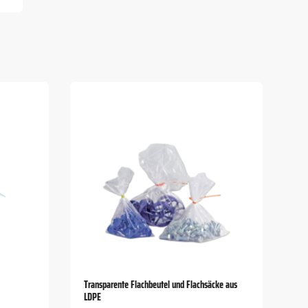
Transparente Flachbeutel und Flachsäcke aus
n
LDPE