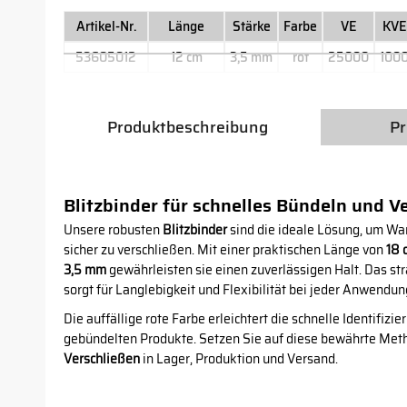
Artikel-Nr.
Länge
Stärke
Farbe
VE
KVE
53605012
12 cm
3,5 mm
rot
25000
100
Produktbeschreibung
Pr
Blitzbinder für schnelles Bündeln und V
Unsere robusten
Blitzbinder
sind die ideale Lösung, um War
sicher zu verschließen. Mit einer praktischen Länge von
18 
3,5 mm
gewährleisten sie einen zuverlässigen Halt. Das st
sorgt für Langlebigkeit und Flexibilität bei jeder Anwendun
Die auffällige rote Farbe erleichtert die schnelle Identifizi
gebündelten Produkte. Setzen Sie auf diese bewährte Meth
Verschließen
in Lager, Produktion und Versand.