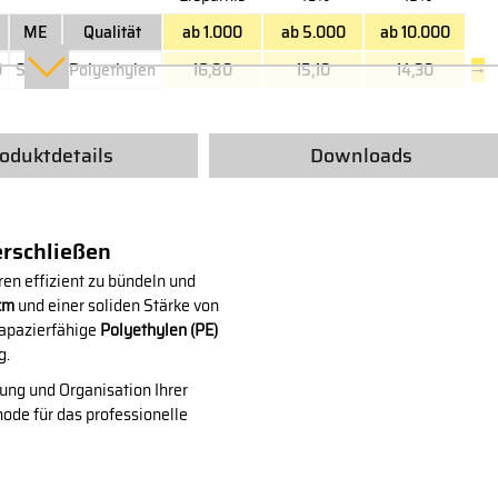
ME
Qualität
ab 1.000
ab 5.000
ab 10.000
0
Stück
Polyethylen
16,80
15,10
14,30
→
oduktdetails
Downloads
erschließen
en effizient zu bündeln und
cm
und einer soliden Stärke von
rapazierfähige
Polyethylen (PE)
g.
erung und Organisation Ihrer
ode für das professionelle