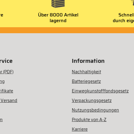
re
Über 8000 Artikel
Schnel
lagernd
durch ei
vice
Information
r (PDF)
Nachhaltigkeit
ung
Batteriegesetz
ifikate
Einwegkunstofffondsgesetz
 Versand
Verpackungsgesetz
Nutzungsbedingungen
am
Produkte von A-Z
Karriere