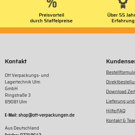
Preisvorteil
Über 55 Jah
durch Staffelpreise
Erfahrung
Kontakt
Kundenser
Bestellformula
Ott Verpackungs- und
Lagertechnik Ulm
Direktbestell
GmbH
Download Zert
Ringstraße 3
Lieferung und
89081 Ulm
Hilfe/FAQ
E-Mail:
shop@ott-verpackungen.de
Kontakt & Te
Aus Deutschland