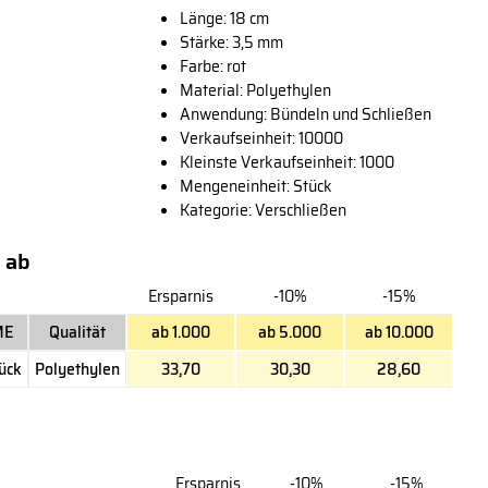
Länge: 18 cm
Stärke: 3,5 mm
Farbe: rot
Material: Polyethylen
Anwendung: Bündeln und Schließen
Verkaufseinheit: 10000
Kleinste Verkaufseinheit: 1000
Mengeneinheit: Stück
Kategorie: Verschließen
 ab
Ersparnis
-10%
-15%
ME
Qualität
ab 1.000
ab 5.000
ab 10.000
ück
Polyethylen
33,70
30,30
28,60
Ersparnis
-10%
-15%