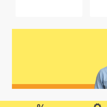
Item
1
of
4