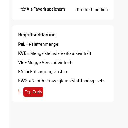
Als Favorit speichern
Produkt merken
Platzhalter
Button
Begriffserklärung
Pal. =
Palettenmenge
KVE =
Menge kleinste Verkaufseinheit
VE =
Menge Versandeinheit
ENT =
Entsorgungskosten
EWG =
Gebühr Einwegkunststofffondsgesetz
!
=
Top Preis