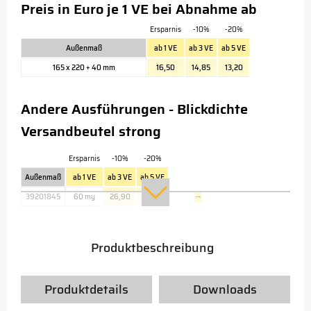
Preis in Euro je 1 VE bei Abnahme ab
Ersparnis
-10%
-20%
Außenmaß
ab 1 VE
ab 3 VE
ab 5 VE
165 x 220 + 40 mm
16,50
14,85
13,20
Andere Ausführungen - Blickdichte
Versandbeutel strong
Ersparnis
-10%
-20%
Außenmaß
ab 1 VE
ab 3 VE
ab 5 VE
39201845
60 my
26,90
23,90
→
Produktbeschreibung
Produktdetails
Downloads