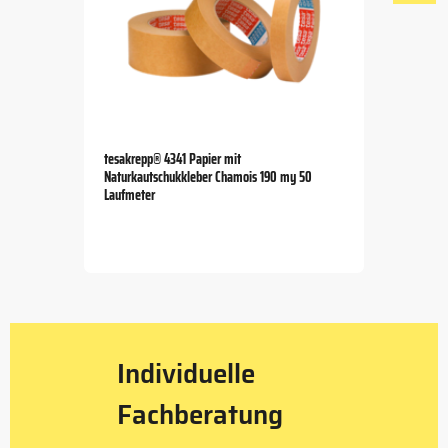
tesakrepp® 4341 Papier mit
Naturkautschukkleber Chamois 190 my 50
Laufmeter
Item
1
of
4
Individuelle
Fachberatung