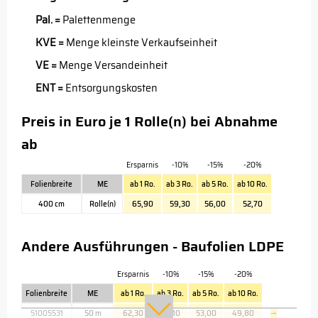
Pal. =
Palettenmenge
KVE =
Menge kleinste Verkaufseinheit
VE =
Menge Versandeinheit
ENT =
Entsorgungskosten
Preis in Euro je 1 Rolle(n) bei Abnahme
ab
Ersparnis
-10%
-15%
-20%
Folienbreite
ME
ab 1 Ro.
ab 3 Ro.
ab 5 Ro.
ab 10 Ro.
400 cm
Rolle(n)
65,90
59,30
56,00
52,70
Andere Ausführungen - Baufolien LDPE
Ersparnis
-10%
-15%
-20%
Folienbreite
ME
ab 1 Ro.
ab 3 Ro.
ab 5 Ro.
ab 10 Ro.
51005531
50 m
62,30
56,10
53,00
49,80
→