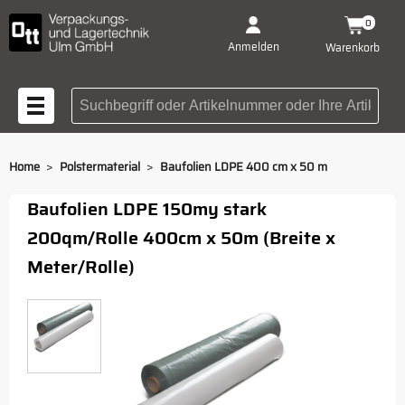
0
Anmelden
Warenkorb
Suchbegriff oder Artikelnummer
>
>
Home
Polstermaterial
Baufolien LDPE 400 cm x 50 m
Baufolien LDPE 150my stark
200qm/Rolle 400cm x 50m (Breite x
Meter/Rolle)