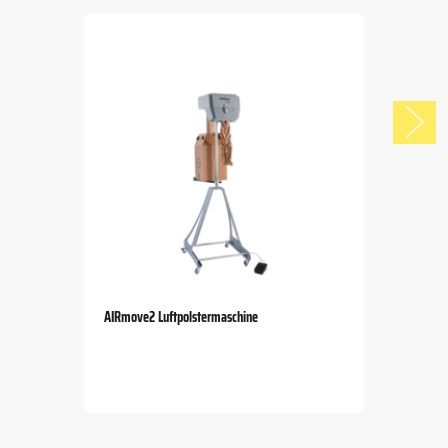
AIRmove2 Luftpolstermaschine
Item
1
of
5