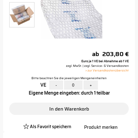
ab
203,80 €
Euro je 1 VE bei Abnahme ab 1 VE
zzgl. MwSt. | zzgl. Service- & Versandkosten
> zur Versandkostenübersicht
Bitte beachten Sie die jeweiligen Mengeneinheiten
VE
-
+
Eigene Menge eingeben: durch 1 teilbar
In den Warenkorb
Als Favorit speichern
Produkt merken
Platzhalter
Button