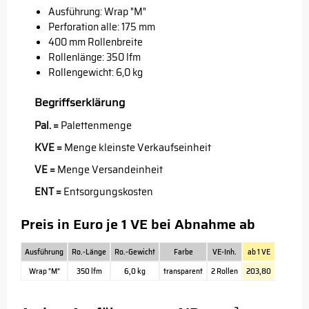
Ausführung: Wrap "M"
Perforation alle: 175 mm
400 mm Rollenbreite
Rollenlänge: 350 lfm
Rollengewicht: 6,0 kg
Begriffserklärung
Pal. =
Palettenmenge
KVE =
Menge kleinste Verkaufseinheit
VE =
Menge Versandeinheit
ENT =
Entsorgungskosten
Preis in Euro je 1 VE bei Abnahme ab
Ausführung
Ro.-Länge
Ro.-Gewicht
Farbe
VE-Inh.
ab 1 VE
Wrap "M"
350 lfm
6,0 kg
transparent
2 Rollen
203,80