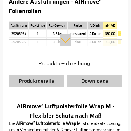
Andere Ausführungen - AIRmove²
Folienrollen
Ausführung
Ro.-Länge
Ro.-Gewicht
Farbe
VE-Inh.
ab 1 VE
39205234
1
3,6 kg
transparent
4 Rollen
180,00
→
39205535
1
3,6 kg
blau
4 Rollen
203,80
→
Produktbeschreibung
Produktdetails
Downloads
AIRmove² Luftpolsterfolie Wrap M -
Flexibler Schutz nach Maß
Die
AIRmove² Luftpolsterfolie Wrap M
ist die ideale Lösung,
um in Verbindung mit der AIRmove² Luftpolstermaschine im