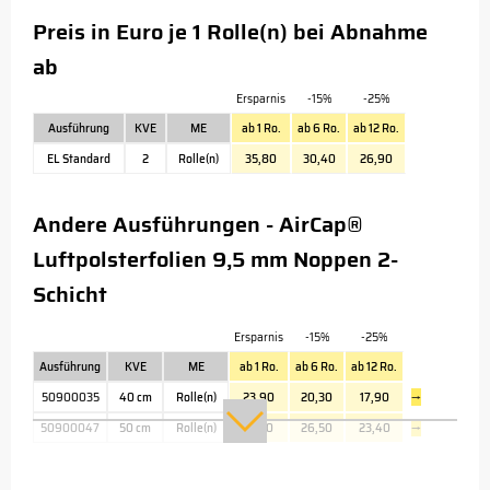
Preis in Euro je 1 Rolle(n) bei Abnahme
ab
Ersparnis
-15%
-25%
Ausführung
KVE
ME
ab 1 Ro.
ab 6 Ro.
ab 12 Ro.
EL Standard
2
Rolle(n)
35,80
30,40
26,90
Andere Ausführungen - AirCap®
Luftpolsterfolien 9,5 mm Noppen 2-
Schicht
Ersparnis
-15%
-25%
Ausführung
KVE
ME
ab 1 Ro.
ab 6 Ro.
ab 12 Ro.
50900035
40 cm
Rolle(n)
23,90
20,30
17,90
→
50900047
50 cm
Rolle(n)
31,20
26,50
23,40
→