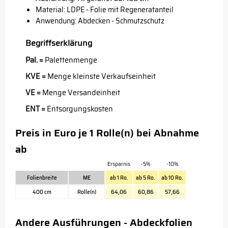
Material: LDPE - Folie mit Regeneratanteil
Anwendung: Abdecken - Schmutzschutz
Begriffserklärung
Pal. =
Palettenmenge
KVE =
Menge kleinste Verkaufseinheit
VE =
Menge Versandeinheit
ENT =
Entsorgungskosten
Preis in Euro je 1 Rolle(n) bei Abnahme
ab
Ersparnis
-5%
-10%
Folienbreite
ME
ab 1 Ro.
ab 5 Ro.
ab 10 Ro.
400 cm
Rolle(n)
64,06
60,86
57,66
Andere Ausführungen - Abdeckfolien