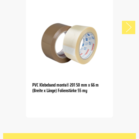
PVC Klebeband monta® 201 50 mm x 66 m
(Breite x Länge) Folienstärke 55 my
Item
1
of
4