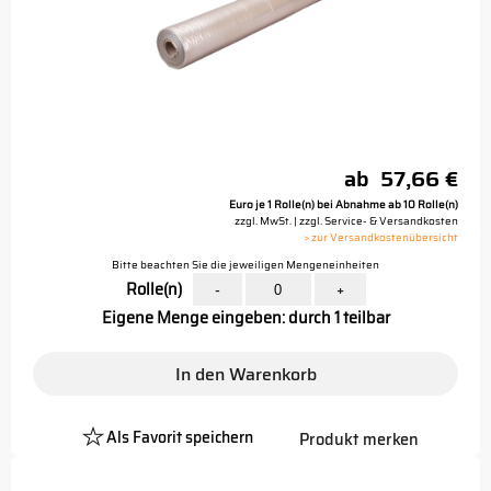
ab
57,66 €
Euro je 1 Rolle(n) bei Abnahme ab 10 Rolle(n)
zzgl. MwSt. | zzgl. Service- & Versandkosten
> zur Versandkostenübersicht
Bitte beachten Sie die jeweiligen Mengeneinheiten
Rolle(n)
-
+
Eigene Menge eingeben: durch 1 teilbar
In den Warenkorb
Als Favorit speichern
Produkt merken
Platzhalter
Button