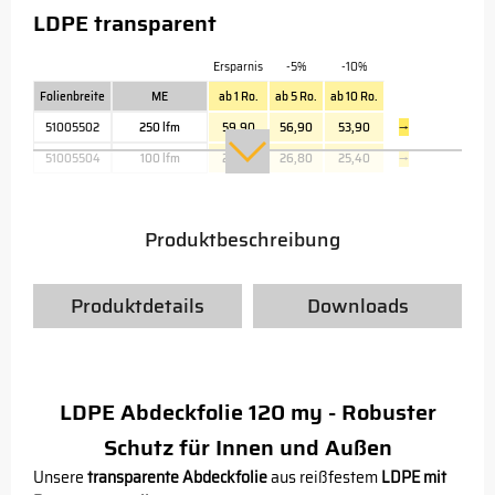
LDPE transparent
Ersparnis
-5%
-10%
Folienbreite
ME
ab 1 Ro.
ab 5 Ro.
ab 10 Ro.
51005502
250 lfm
59,90
56,90
53,90
→
51005504
100 lfm
28,20
26,80
25,40
→
Produktbeschreibung
Produktdetails
Downloads
LDPE Abdeckfolie 120 my - Robuster
Schutz für Innen und Außen
Unsere
transparente Abdeckfolie
aus reißfestem
LDPE mit