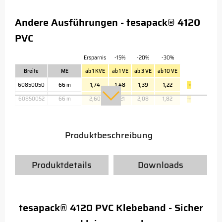
Andere Ausführungen - tesapack® 4120
PVC
Ersparnis
-15%
-20%
-30%
Breite
ME
ab 1 KVE
ab 1 VE
ab 3 VE
ab 10 VE
60850050
66 m
1,74
1,48
1,39
1,22
→
60850052
66 m
2,60
2,21
2,08
1,82
→
Produktbeschreibung
Produktdetails
Downloads
tesapack® 4120 PVC Klebeband - Sicher