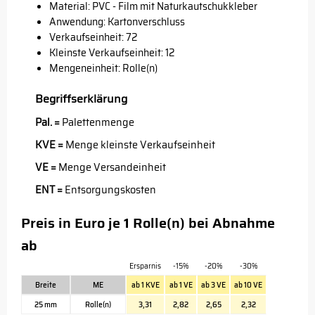
Material: PVC - Film mit Naturkautschukkleber
Anwendung: Kartonverschluss
Verkaufseinheit: 72
Kleinste Verkaufseinheit: 12
Mengeneinheit: Rolle(n)
Begriffserklärung
Pal. =
Palettenmenge
KVE =
Menge kleinste Verkaufseinheit
VE =
Menge Versandeinheit
ENT =
Entsorgungskosten
Preis in Euro je 1 Rolle(n) bei Abnahme
ab
Ersparnis
-15%
-20%
-30%
Breite
ME
ab 1 KVE
ab 1 VE
ab 3 VE
ab 10 VE
25 mm
Rolle(n)
3,31
2,82
2,65
2,32