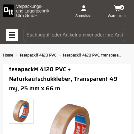
0
Anmelden
Warenkorb
Suchbegriff oder Artikelnummer
>
>
Home
tesapack® 4120 PVC
tesapack® 4120 PVC, transparent, 66m/25mm
tesapack® 4120 PVC +
Naturkautschukkleber, Transparent 49
my, 25 mm x 66 m