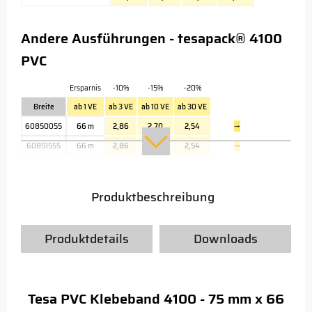
Andere Ausführungen - tesapack® 4100
PVC
Ersparnis
-10%
-15%
-20%
Breite
ab 1 VE
ab 3 VE
ab 10 VE
ab 30 VE
60850055
66 m
2,86
2,70
2,54
→
60851555
66 m
2,86
2,70
2,54
→
Produktbeschreibung
Produktdetails
Downloads
Tesa PVC Klebeband 4100 - 75 mm x 66