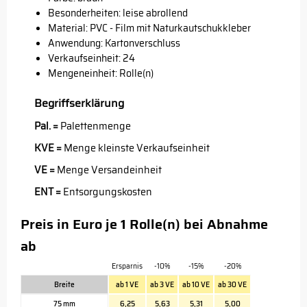
Besonderheiten: leise abrollend
Material: PVC - Film mit Naturkautschukkleber
Anwendung: Kartonverschluss
Verkaufseinheit: 24
Mengeneinheit: Rolle(n)
Begriffserklärung
Pal. =
Palettenmenge
KVE =
Menge kleinste Verkaufseinheit
VE =
Menge Versandeinheit
ENT =
Entsorgungskosten
Preis in Euro je 1 Rolle(n) bei Abnahme
ab
Ersparnis
-10%
-15%
-20%
Breite
ab 1 VE
ab 3 VE
ab 10 VE
ab 30 VE
75 mm
6,25
5,63
5,31
5,00