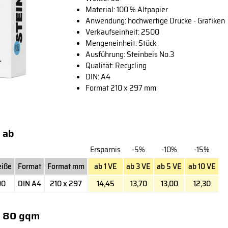
Material: 100 % Altpapier
Anwendung: hochwertige Drucke - Grafiken
Verkaufseinheit: 2500
Mengeneinheit: Stück
Ausführung: Steinbeis No.3
Qualität: Recycling
DIN: A4
Format 210 x 297 mm
 ab
Ersparnis
-5%
-10%
-15%
iße
Format
Format mm
ab 1 VE
ab 3 VE
ab 5 VE
ab 10 VE
90
DIN A4
210 x 297
14,45
13,70
13,00
12,30
4 80 gqm