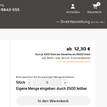
0
ung
1-9643-555
Warenkorb
Anmelden
→ Direktbestellung
(mit Art.-Nr.)
ab
12,30 €
Euro je 1000 Stück bei Abnahme ab 25000 Stück
zzgl. MwSt. | zzgl. Service- & Versandkosten
> zur Versandkostenübersicht
Bitte beachten Sie die jeweiligen Mengeneinheiten
Stück
-
+
Eigene Menge eingeben: durch 2500 teilbar
In den Warenkorb