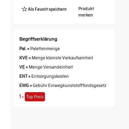
Produkt
Als Favorit speichern
Platzhalter
merken
Button
Begriffserklärung
Pal. =
Palettenmenge
KVE =
Menge kleinste Verkaufseinheit
VE =
Menge Versandeinheit
ENT =
Entsorgungskosten
EWG =
Gebühr Einwegkunststofffondsgesetz
!
=
Top Preis