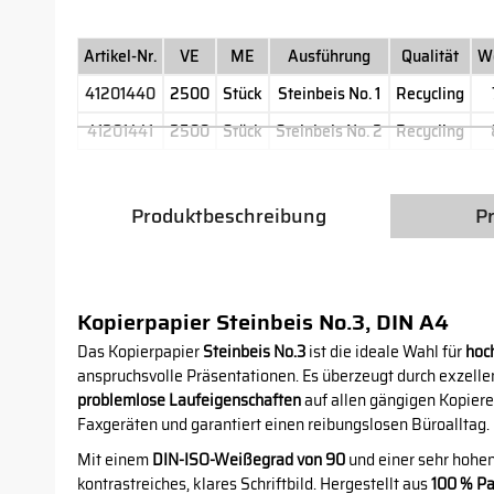
Artikel-Nr.
VE
ME
Ausführung
Qualität
W
41201440
2500
Stück
Steinbeis No. 1
Recycling
41201441
2500
Stück
Steinbeis No. 2
Recycling
Produktbeschreibung
P
Kopierpapier Steinbeis No.3, DIN A4
Das Kopierpapier
Steinbeis No.3
ist die ideale Wahl für
hoc
anspruchsvolle Präsentationen. Es überzeugt durch exzell
problemlose Laufeigenschaften
auf allen gängigen Kopiere
Faxgeräten und garantiert einen reibungslosen Büroalltag.
Mit einem
DIN-ISO-Weißegrad von 90
und einer sehr hohen 
kontrastreiches, klares Schriftbild. Hergestellt aus
100 % Pa