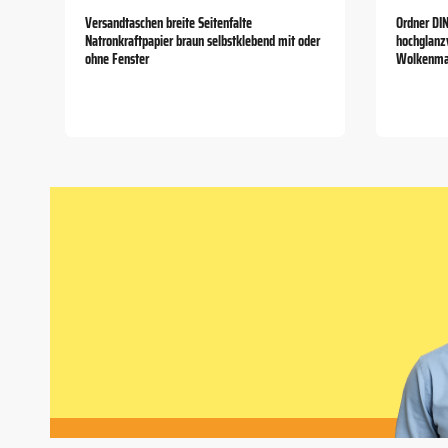
Versandtaschen breite Seitenfalte
Ordner DI
Natronkraftpapier braun selbstklebend mit oder
hochglanzv
ohne Fenster
Wolkenma
Item
1
of
5