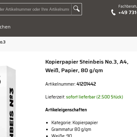
Fachberat
Zur Suche Landingpage
+49 73
Suchbegriff oder Artikelnummer hier eingeben:
chen
o.3
Kopierpapier Steinbeis No.3, A4,
Weiß, Papier, 80 g/qm
Artikelnummer:
41201442
Lieferzeit:
sofort lieferbar (2.500 Stück)
Artikeleigenschaften
Kategorie: Kopierpapier
Grammatur 80 g/qm
Weiße: 90