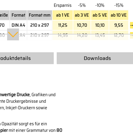
Ersparnis
-5%
-10%
-15%
eiße
Format
Format mm
ab 1 VE
ab 3 VE
ab 5 VE
ab 10 VE
70
DIN A4
210 x 297
11,25
10,70
10,10
9,55
80
DIN A4
210 x 297
14,95
14,20
13,45
12,70
roduktdetails
Downloads
hwertige Drucke
, Grafiken und
ente Druckergebnisse und
rn, Inkjet-Druckern sowie
Opazität sorgt es für ein
pier
mit einer Grammatur von
80